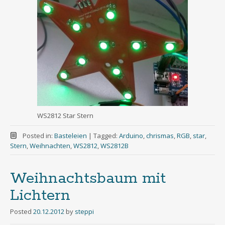
WS2812 Star Stern
Posted in:
Basteleien
|
Tagged:
Arduino
,
chrismas
,
RGB
,
star
,
Stern
,
Weihnachten
,
WS2812
,
WS2812B
Weihnachtsbaum mit
Lichtern
Posted
20.12.2012
by
steppi