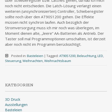
über Schieberegister bzw. Latches gehen, da hab ich mich
noch nicht entschieden. Die Latch-Lösung verlangt einen
weiteren (unsynchronisierten) Controller, Schieberegister
sollte noch über den AT90S1200 gehen. Die Effekte
müssen nicht synchron laufen. Auch bezüglich der
Stromversorgung muss ich mir noch was überlegen, im
Moment dienen alte, „leere“ AA-Batterien als Antrieb. Der
Taster soll mal Programmoptionen umschalten, ist derzeit
aber noch nicht im Programm berücksichtigt.
Posted in:
Basteleien
|
Tagged:
AT90S1200
,
Beleuchtung
,
LED
,
Steuerung
,
Weihnachten
,
Weihnachtsbaum
KATEGORIEN
3D Druck
Ausstellungen
Basteleien