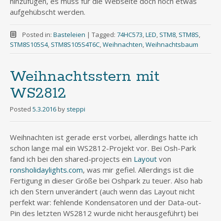
hinzufügen, es muss für die Webseite doch noch etwas
aufgehübscht werden.
Posted in:
Basteleien
|
Tagged:
74HC573
,
LED
,
STM8
,
STM8S
,
STM8S105S4
,
STM8S105S4T6C
,
Weihnachten
,
Weihnachtsbaum
Weihnachtsstern mit
WS2812
Posted
5.3.2016
by
steppi
Weihnachten ist gerade erst vorbei, allerdings hatte ich
schon lange mal ein WS2812-Projekt vor. Bei Osh-Park
fand ich bei den shared-projects ein
Layout
von
ronsholidaylights.com
, was mir gefiel. Allerdings ist die
Fertigung in dieser Größe bei Oshpark zu teuer. Also hab
ich den Stern unverändert (auch wenn das Layout nicht
perfekt war: fehlende Kondensatoren und der Data-out-
Pin des letzten WS2812 wurde nicht herausgeführt) bei