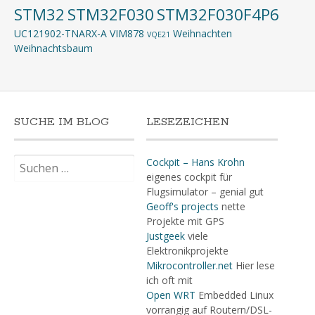
STM32
STM32F030
STM32F030F4P6
UC121902-TNARX-A
VIM878
Weihnachten
VQE21
Weihnachtsbaum
SUCHE IM BLOG
LESEZEICHEN
Suchen
Cockpit – Hans Krohn
nach:
eigenes cockpit für
Flugsimulator – genial gut
Geoff's projects
nette
Projekte mit GPS
Justgeek
viele
Elektronikprojekte
Mikrocontroller.net
Hier lese
ich oft mit
Open WRT
Embedded Linux
vorrangig auf Routern/DSL-