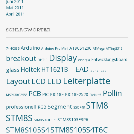
Juni 2011
Mai 2011
April 2011
SCHLAGWÖRTER
Arduino
AT90S1200
74HC595
Arduino Pro Mini
ATMega
ATTiny2313
Display
breakout
Entwicklungsboard
DHT11
energia
ITEAD
Holtek
HT1621B
glass
launchpad
Leiterplatte
Layout
LED
LCD
Pollin
PCB
PIC
PIC18F
PIC18F2520
MSP430G2553
Pickkit3
STM8
Segment
professionell
RGB
SSOP48
STM8S
STM8S103F3P6
STM8S003F3P6
STM8S105S4T6C
STM8S105S4