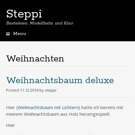
Steppi
Basteleien, Modellbahn und Kino
Menu
Skip
to
content
Weihnachten
Weihnachtsbaum deluxe
Posted
11.12.2016
by
steppi
Hier (
Weihnachtsbaum mit Lichtern
) hatte ich bereits mit
meinem Weihnachtsbaum aus Holz herumgespielt.
Hier