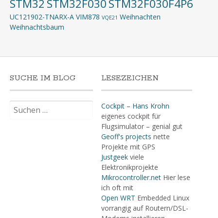
STM32
STM32F030
STM32F030F4P6
UC121902-TNARX-A
VIM878
Weihnachten
VQE21
Weihnachtsbaum
SUCHE IM BLOG
LESEZEICHEN
Suchen
Cockpit – Hans Krohn
nach:
eigenes cockpit für
Flugsimulator – genial gut
Geoff's projects
nette
Projekte mit GPS
Justgeek
viele
Elektronikprojekte
Mikrocontroller.net
Hier lese
ich oft mit
Open WRT
Embedded Linux
vorrangig auf Routern/DSL-