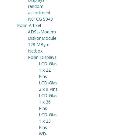
random
assortment
N01CG S043
Pollin Artikel
ADSL-Modem
DiskonModule
128 MByte
Netbox
Pollin-Displays
LCD-Glas
1 x 22
Pins
LCD-Glas
2 x 9 Pins
LCD-Glas
1 x 36
Pins
LCD-Glas
1 x 23
Pins
WD-