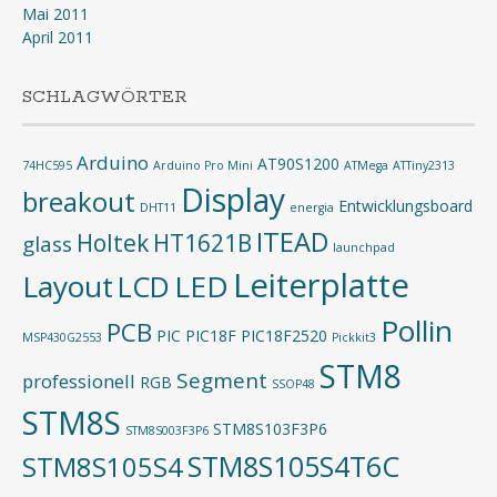
Mai 2011
April 2011
SCHLAGWÖRTER
Arduino
AT90S1200
74HC595
Arduino Pro Mini
ATMega
ATTiny2313
Display
breakout
Entwicklungsboard
DHT11
energia
ITEAD
Holtek
HT1621B
glass
launchpad
Leiterplatte
Layout
LED
LCD
Pollin
PCB
PIC
PIC18F
PIC18F2520
MSP430G2553
Pickkit3
STM8
Segment
professionell
RGB
SSOP48
STM8S
STM8S103F3P6
STM8S003F3P6
STM8S105S4T6C
STM8S105S4