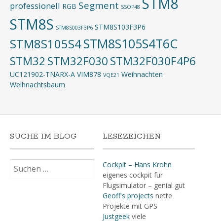
STM8
Segment
professionell
RGB
SSOP48
STM8S
STM8S103F3P6
STM8S003F3P6
STM8S105S4T6C
STM8S105S4
STM32
STM32F030
STM32F030F4P6
UC121902-TNARX-A
VIM878
Weihnachten
VQE21
Weihnachtsbaum
SUCHE IM BLOG
LESEZEICHEN
Suchen
Cockpit – Hans Krohn
nach:
eigenes cockpit für
Flugsimulator – genial gut
Geoff's projects
nette
Projekte mit GPS
Justgeek
viele