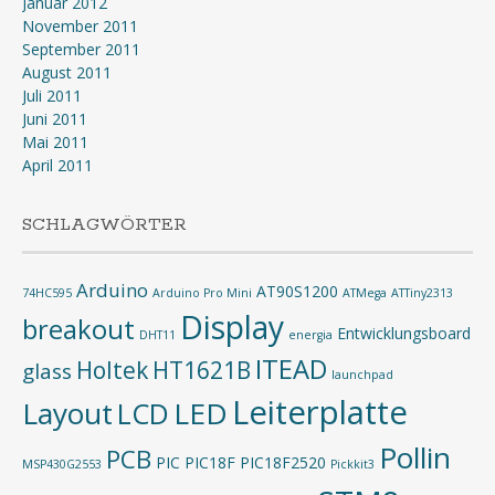
Januar 2012
November 2011
September 2011
August 2011
Juli 2011
Juni 2011
Mai 2011
April 2011
SCHLAGWÖRTER
Arduino
AT90S1200
74HC595
Arduino Pro Mini
ATMega
ATTiny2313
Display
breakout
Entwicklungsboard
DHT11
energia
ITEAD
Holtek
HT1621B
glass
launchpad
Leiterplatte
Layout
LED
LCD
Pollin
PCB
PIC
PIC18F
PIC18F2520
MSP430G2553
Pickkit3