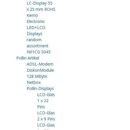
LC-Display 55
x 25 mm ROHS
Kemo
Electronic
LED+LCD
Displays
random
assortment
N01CG S043
Pollin Artikel
ADSL-Modem
DiskonModule
128 MByte
Netbox
Pollin-Displays
LCD-Glas
1 x 22
Pins
LCD-Glas
2 x 9 Pins
LCD-Glas