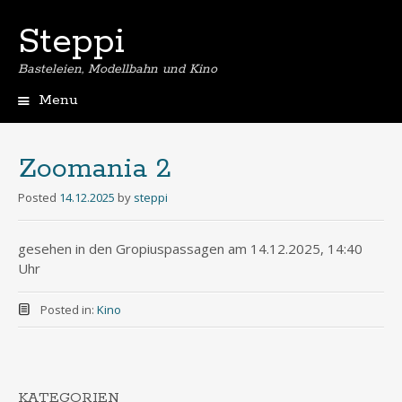
Steppi
Basteleien, Modellbahn und Kino
Menu
Skip
to
content
Zoomania 2
Posted
14.12.2025
by
steppi
gesehen in den Gropiuspassagen am 14.12.2025, 14:40
Uhr
Posted in:
Kino
KATEGORIEN