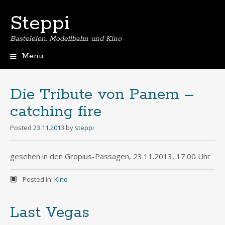
Steppi
Basteleien, Modellbahn und Kino
Menu
Skip
to
content
Die Tribute von Panem –
catching fire
Posted
23.11.2013
by
steppi
gesehen in den Gropius-Passagen, 23.11.2013, 17:00 Uhr
Posted in:
Kino
Last Vegas