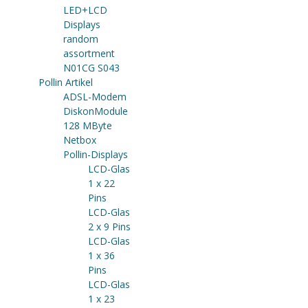
LED+LCD
Displays
random
assortment
N01CG S043
Pollin Artikel
ADSL-Modem
DiskonModule
128 MByte
Netbox
Pollin-Displays
LCD-Glas
1 x 22
Pins
LCD-Glas
2 x 9 Pins
LCD-Glas
1 x 36
Pins
LCD-Glas
1 x 23