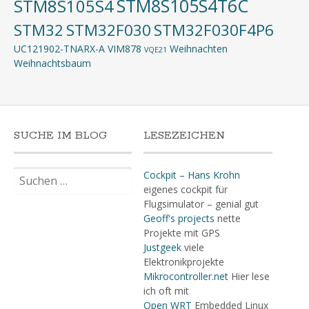
STM8S105S4T6C
STM8S105S4
STM32
STM32F030
STM32F030F4P6
UC121902-TNARX-A
VIM878
Weihnachten
VQE21
Weihnachtsbaum
SUCHE IM BLOG
LESEZEICHEN
Suchen
Cockpit – Hans Krohn
nach:
eigenes cockpit für
Flugsimulator – genial gut
Geoff's projects
nette
Projekte mit GPS
Justgeek
viele
Elektronikprojekte
Mikrocontroller.net
Hier lese
ich oft mit
Open WRT
Embedded Linux