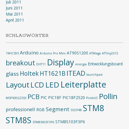
Juli 2011
Juni 2011
Mai 2011
April 2011
SCHLAGWÖRTER
Arduino
AT90S1200
74HC595
Arduino Pro Mini
ATMega
ATTiny2313
Display
breakout
Entwicklungsboard
DHT11
energia
ITEAD
Holtek
HT1621B
glass
launchpad
Leiterplatte
Layout
LED
LCD
Pollin
PCB
PIC
PIC18F
PIC18F2520
MSP430G2553
Pickkit3
STM8
Segment
professionell
RGB
SSOP48
STM8S
STM8S103F3P6
STM8S003F3P6