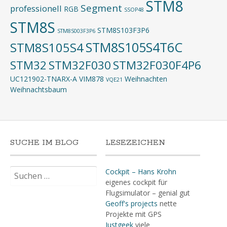
STM8
Segment
professionell
RGB
SSOP48
STM8S
STM8S103F3P6
STM8S003F3P6
STM8S105S4T6C
STM8S105S4
STM32
STM32F030
STM32F030F4P6
UC121902-TNARX-A
VIM878
Weihnachten
VQE21
Weihnachtsbaum
SUCHE IM BLOG
LESEZEICHEN
Suchen
Cockpit – Hans Krohn
nach:
eigenes cockpit für
Flugsimulator – genial gut
Geoff's projects
nette
Projekte mit GPS
Justgeek
viele