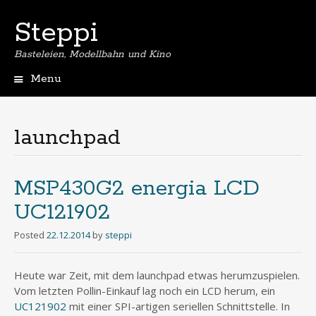
Steppi
Basteleien, Modellbahn und Kino
Menu
Skip
to
content
launchpad
MSP430G2 energia LCD
UC121902
Posted
22.12.2014
by
steppi
Heute war Zeit, mit dem launchpad etwas herumzuspielen.
Vom letzten Pollin-Einkauf lag noch ein LCD herum, ein
UC121902
mit einer SPI-artigen seriellen Schnittstelle. In