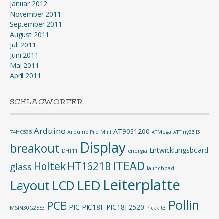
Januar 2012
November 2011
September 2011
August 2011
Juli 2011
Juni 2011
Mai 2011
April 2011
SCHLAGWÖRTER
Arduino
AT90S1200
74HC595
Arduino Pro Mini
ATMega
ATTiny2313
Display
breakout
Entwicklungsboard
DHT11
energia
ITEAD
Holtek
HT1621B
glass
launchpad
Leiterplatte
Layout
LED
LCD
Pollin
PCB
PIC
PIC18F
PIC18F2520
MSP430G2553
Pickkit3