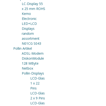
LC-Display 55
x 25 mm ROHS
Kemo
Electronic
LED+LCD
Displays
random
assortment
N01CG S043
Pollin Artikel
ADSL-Modem
DiskonModule
128 MByte
Netbox
Pollin-Displays
LCD-Glas
1 x 22
Pins
LCD-Glas
2 x 9 Pins
LCD-Glas