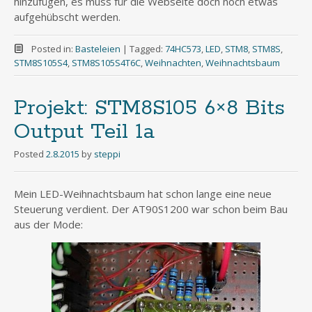
hinzufügen, es muss für die Webseite doch noch etwas
aufgehübscht werden.
Posted in:
Basteleien
|
Tagged:
74HC573
,
LED
,
STM8
,
STM8S
,
STM8S105S4
,
STM8S105S4T6C
,
Weihnachten
,
Weihnachtsbaum
Projekt: STM8S105 6×8 Bits
Output Teil 1a
Posted
2.8.2015
by
steppi
Mein LED-Weihnachtsbaum hat schon lange eine neue
Steuerung verdient. Der AT90S1200 war schon beim Bau
aus der Mode: