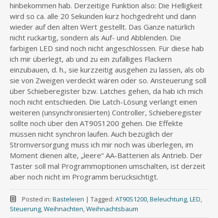
hinbekommen hab. Derzeitige Funktion also: Die Helligkeit
wird so ca. alle 20 Sekunden kurz hochgedreht und dann
wieder auf den alten Wert gestellt. Das Ganze natürlich
nicht ruckartig, sondern als Auf- und Abblenden. Die
farbigen LED sind noch nicht angeschlossen. Für diese hab
ich mir überlegt, ab und zu ein zufälliges Flackern
einzubauen, d. h., sie kurzzeitig ausgehen zu lassen, als ob
sie von Zweigen verdeckt wären oder so. Ansteuerung soll
über Schieberegister bzw. Latches gehen, da hab ich mich
noch nicht entschieden. Die Latch-Lösung verlangt einen
weiteren (unsynchronisierten) Controller, Schieberegister
sollte noch über den AT90S1200 gehen. Die Effekte
müssen nicht synchron laufen. Auch bezüglich der
Stromversorgung muss ich mir noch was überlegen, im
Moment dienen alte, „leere“ AA-Batterien als Antrieb. Der
Taster soll mal Programmoptionen umschalten, ist derzeit
aber noch nicht im Programm berücksichtigt.
Posted in:
Basteleien
|
Tagged:
AT90S1200
,
Beleuchtung
,
LED
,
Steuerung
,
Weihnachten
,
Weihnachtsbaum