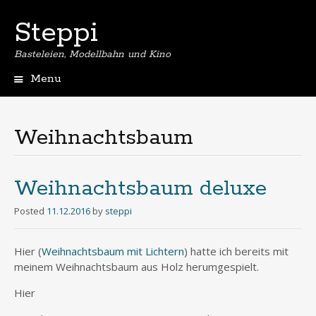
Steppi
Basteleien, Modellbahn und Kino
Menu
Skip
to
content
Weihnachtsbaum
Weihnachtsbaum deluxe
Posted
11.12.2016
by
steppi
Hier (
Weihnachtsbaum mit Lichtern
) hatte ich bereits mit
meinem Weihnachtsbaum aus Holz herumgespielt.
Hier