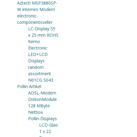
Aztech MSP3880SP-
W internes Modem
electronic-
componentsseller
LC-Display 55
x 25 mm ROHS
Kemo
Electronic
LED+LCD
Displays
random
assortment
N01CG S043
Pollin Artikel
ADSL-Modem
DiskonModule
128 MByte
Netbox
Pollin-Displays
LCD-Glas
1 x 22