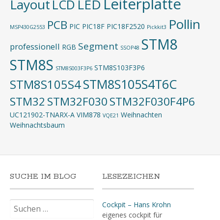
Leiterplatte
Layout
LED
LCD
Pollin
PCB
PIC
PIC18F
PIC18F2520
MSP430G2553
Pickkit3
STM8
Segment
professionell
RGB
SSOP48
STM8S
STM8S103F3P6
STM8S003F3P6
STM8S105S4T6C
STM8S105S4
STM32
STM32F030
STM32F030F4P6
UC121902-TNARX-A
VIM878
Weihnachten
VQE21
Weihnachtsbaum
SUCHE IM BLOG
LESEZEICHEN
Suchen
Cockpit – Hans Krohn
nach:
eigenes cockpit für