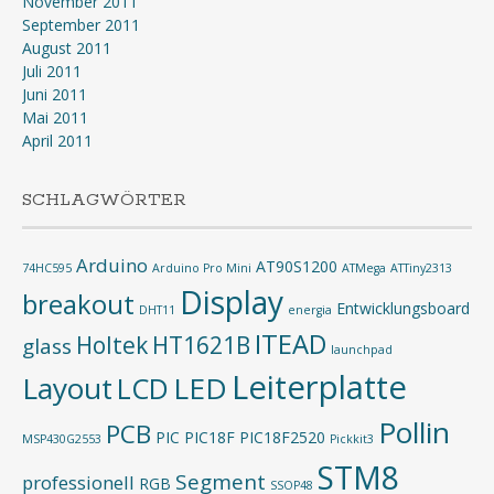
November 2011
September 2011
August 2011
Juli 2011
Juni 2011
Mai 2011
April 2011
SCHLAGWÖRTER
Arduino
AT90S1200
74HC595
Arduino Pro Mini
ATMega
ATTiny2313
Display
breakout
Entwicklungsboard
DHT11
energia
ITEAD
Holtek
HT1621B
glass
launchpad
Leiterplatte
Layout
LED
LCD
Pollin
PCB
PIC
PIC18F
PIC18F2520
MSP430G2553
Pickkit3
STM8
Segment
professionell
RGB
SSOP48