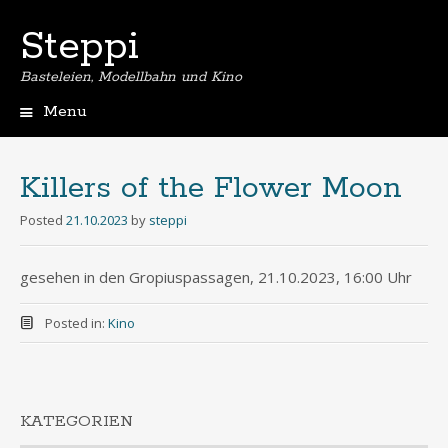
Steppi
Basteleien, Modellbahn und Kino
Menu
Skip
to
content
Killers of the Flower Moon
Posted
21.10.2023
by
steppi
gesehen in den Gropiuspassagen, 21.10.2023, 16:00 Uhr
Posted in:
Kino
KATEGORIEN