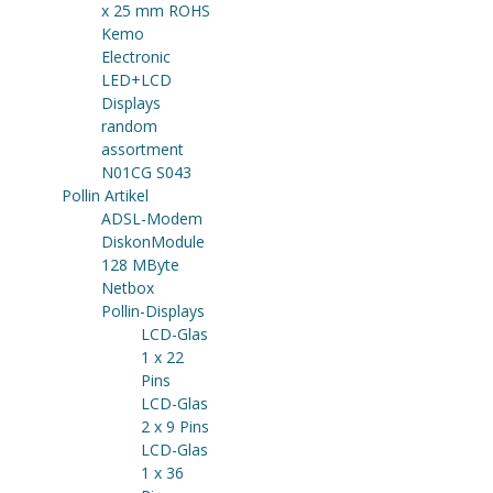
x 25 mm ROHS
Kemo
Electronic
LED+LCD
Displays
random
assortment
N01CG S043
Pollin Artikel
ADSL-Modem
DiskonModule
128 MByte
Netbox
Pollin-Displays
LCD-Glas
1 x 22
Pins
LCD-Glas
2 x 9 Pins
LCD-Glas
1 x 36