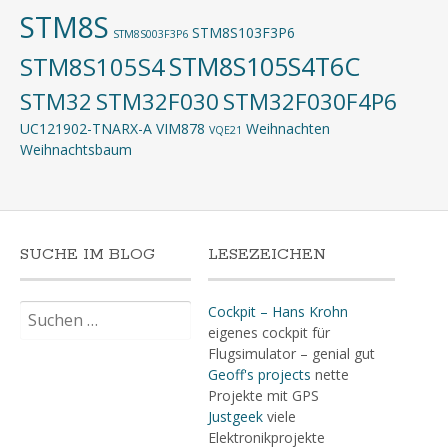
STM8S
STM8S103F3P6
STM8S003F3P6
STM8S105S4T6C
STM8S105S4
STM32
STM32F030
STM32F030F4P6
UC121902-TNARX-A
VIM878
Weihnachten
VQE21
Weihnachtsbaum
SUCHE IM BLOG
LESEZEICHEN
Suchen
Cockpit – Hans Krohn
nach:
eigenes cockpit für
Flugsimulator – genial gut
Geoff's projects
nette
Projekte mit GPS
Justgeek
viele
Elektronikprojekte