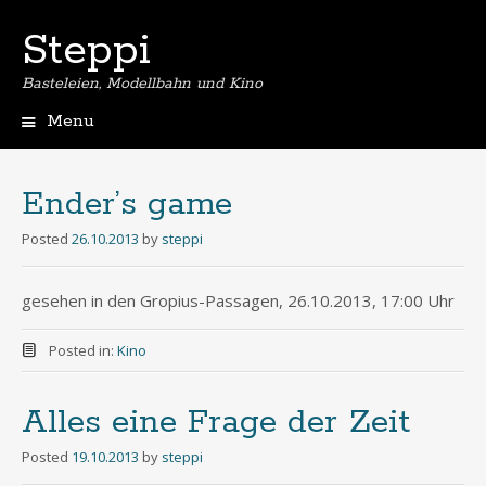
Steppi
Basteleien, Modellbahn und Kino
Menu
Skip
to
content
Ender’s game
Posted
26.10.2013
by
steppi
gesehen in den Gropius-Passagen, 26.10.2013, 17:00 Uhr
Posted in:
Kino
Alles eine Frage der Zeit
Posted
19.10.2013
by
steppi