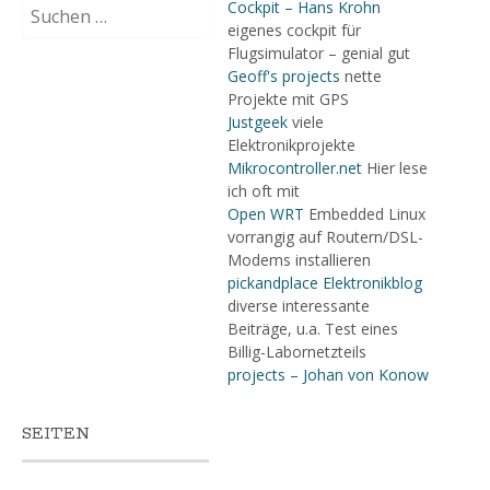
Suchen
Cockpit – Hans Krohn
nach:
eigenes cockpit für
Flugsimulator – genial gut
Geoff's projects
nette
Projekte mit GPS
Justgeek
viele
Elektronikprojekte
Mikrocontroller.net
Hier lese
ich oft mit
Open WRT
Embedded Linux
vorrangig auf Routern/DSL-
Modems installieren
pickandplace Elektronikblog
diverse interessante
Beiträge, u.a. Test eines
Billig-Labornetzteils
projects – Johan von Konow
SEITEN