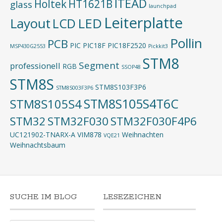
ITEAD
Holtek
HT1621B
glass
launchpad
Leiterplatte
Layout
LED
LCD
Pollin
PCB
PIC
PIC18F
PIC18F2520
MSP430G2553
Pickkit3
STM8
Segment
professionell
RGB
SSOP48
STM8S
STM8S103F3P6
STM8S003F3P6
STM8S105S4T6C
STM8S105S4
STM32
STM32F030
STM32F030F4P6
UC121902-TNARX-A
VIM878
Weihnachten
VQE21
Weihnachtsbaum
SUCHE IM BLOG
LESEZEICHEN