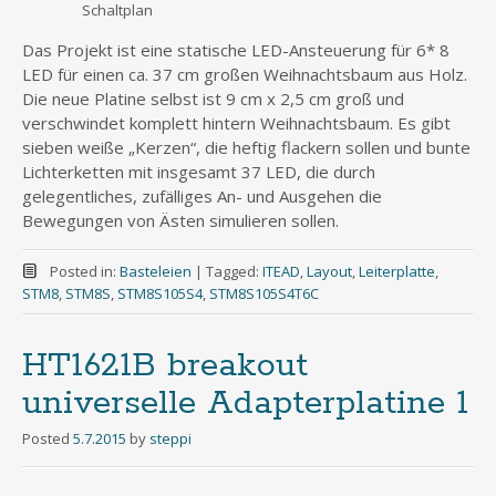
Schaltplan
Das Projekt ist eine statische LED-Ansteuerung für 6* 8
LED für einen ca. 37 cm großen Weihnachtsbaum aus Holz.
Die neue Platine selbst ist 9 cm x 2,5 cm groß und
verschwindet komplett hintern Weihnachtsbaum. Es gibt
sieben weiße „Kerzen“, die heftig flackern sollen und bunte
Lichterketten mit insgesamt 37 LED, die durch
gelegentliches, zufälliges An- und Ausgehen die
Bewegungen von Ästen simulieren sollen.
Posted in:
Basteleien
|
Tagged:
ITEAD
,
Layout
,
Leiterplatte
,
STM8
,
STM8S
,
STM8S105S4
,
STM8S105S4T6C
HT1621B breakout
universelle Adapterplatine 1
Posted
5.7.2015
by
steppi