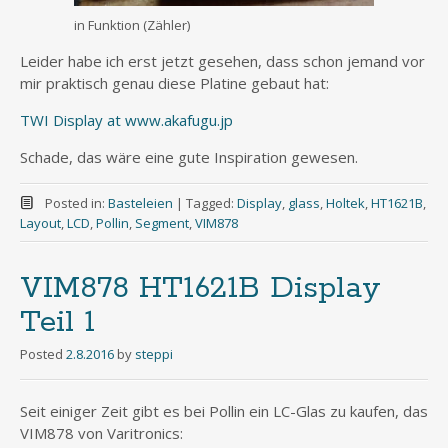
in Funktion (Zähler)
Leider habe ich erst jetzt gesehen, dass schon jemand vor
mir praktisch genau diese Platine gebaut hat:
TWI Display at www.akafugu.jp
Schade, das wäre eine gute Inspiration gewesen.
Posted in:
Basteleien
|
Tagged:
Display
,
glass
,
Holtek
,
HT1621B
,
Layout
,
LCD
,
Pollin
,
Segment
,
VIM878
VIM878 HT1621B Display
Teil 1
Posted
2.8.2016
by
steppi
Seit einiger Zeit gibt es bei Pollin ein LC-Glas zu kaufen, das
VIM878 von Varitronics: