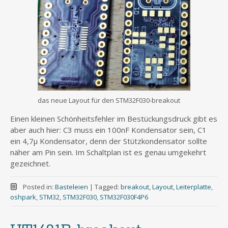
das neue Layout für den STM32F030-breakout
Einen kleinen Schönheitsfehler im Bestückungsdruck gibt es
aber auch hier: C3 muss ein 100nF Kondensator sein, C1
ein 4,7µ Kondensator, denn der Stützkondensator sollte
näher am Pin sein. Im Schaltplan ist es genau umgekehrt
gezeichnet.
Posted in:
Basteleien
|
Tagged:
breakout
,
Layout
,
Leiterplatte
,
oshpark
,
STM32
,
STM32F030
,
STM32F030F4P6