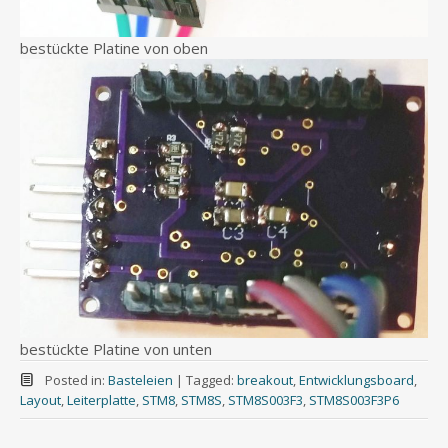
bestückte Platine von oben
bestückte Platine von unten
Posted in:
Basteleien
|
Tagged:
breakout
,
Entwicklungsboard
,
Layout
,
Leiterplatte
,
STM8
,
STM8S
,
STM8S003F3
,
STM8S003F3P6