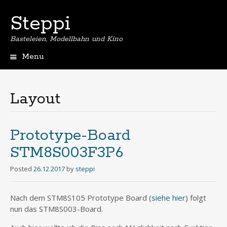
Steppi
Basteleien, Modellbahn und Kino
Menu
Skip
to
content
Layout
Prototype-Board
STM8S003F3P6
Posted
26.12.2017
by
steppi
Nach dem STM8S105 Prototype Board (
siehe hier
) folgt
nun das STM8S003-Board.