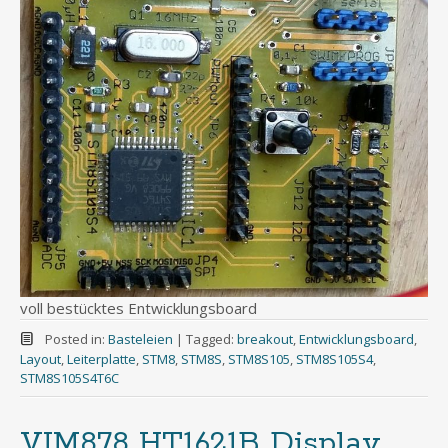
voll bestücktes Entwicklungsboard
Posted in:
Basteleien
|
Tagged:
breakout
,
Entwicklungsboard
,
Layout
,
Leiterplatte
,
STM8
,
STM8S
,
STM8S105
,
STM8S105S4
,
STM8S105S4T6C
VIM878 HT1621B Display