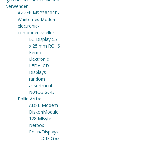
verwenden
Aztech MSP3880SP-
W internes Modem
electronic-
componentsseller
LC-Display 55
x 25 mm ROHS
Kemo
Electronic
LED+LCD
Displays
random
assortment
N01CG S043
Pollin Artikel
ADSL-Modem
DiskonModule
128 MByte
Netbox
Pollin-Displays
LCD-Glas