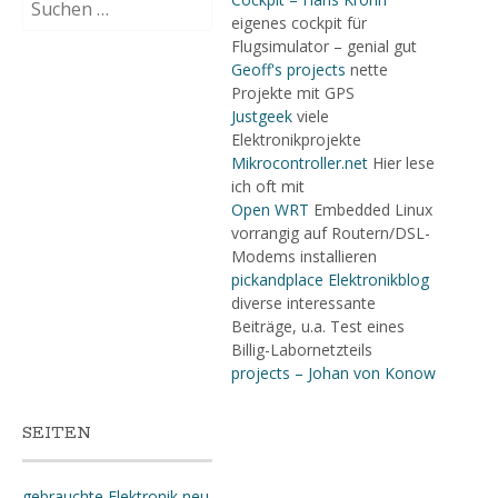
nach:
eigenes cockpit für
Flugsimulator – genial gut
Geoff's projects
nette
Projekte mit GPS
Justgeek
viele
Elektronikprojekte
Mikrocontroller.net
Hier lese
ich oft mit
Open WRT
Embedded Linux
vorrangig auf Routern/DSL-
Modems installieren
pickandplace Elektronikblog
diverse interessante
Beiträge, u.a. Test eines
Billig-Labornetzteils
projects – Johan von Konow
SEITEN
gebrauchte Elektronik neu