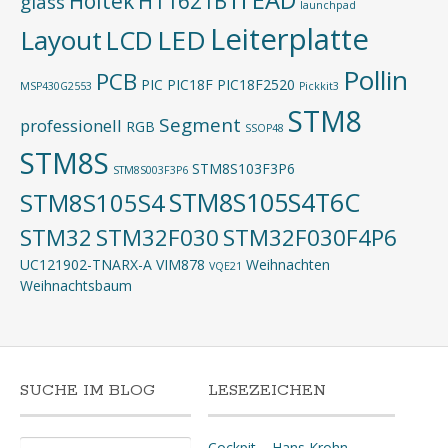
ITEAD
Holtek
HT1621B
glass
launchpad
Leiterplatte
Layout
LED
LCD
Pollin
PCB
PIC
PIC18F
PIC18F2520
MSP430G2553
Pickkit3
STM8
Segment
professionell
RGB
SSOP48
STM8S
STM8S103F3P6
STM8S003F3P6
STM8S105S4T6C
STM8S105S4
STM32
STM32F030
STM32F030F4P6
UC121902-TNARX-A
VIM878
Weihnachten
VQE21
Weihnachtsbaum
SUCHE IM BLOG
LESEZEICHEN
Suchen
Cockpit – Hans Krohn