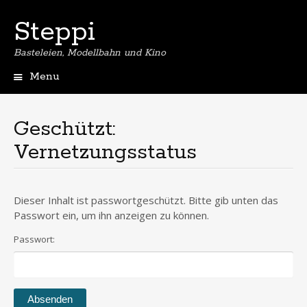
Steppi
Basteleien, Modellbahn und Kino
Menu
Skip
to
content
Geschützt:
Vernetzungsstatus
Dieser Inhalt ist passwortgeschützt. Bitte gib unten das
Passwort ein, um ihn anzeigen zu können.
Passwort: