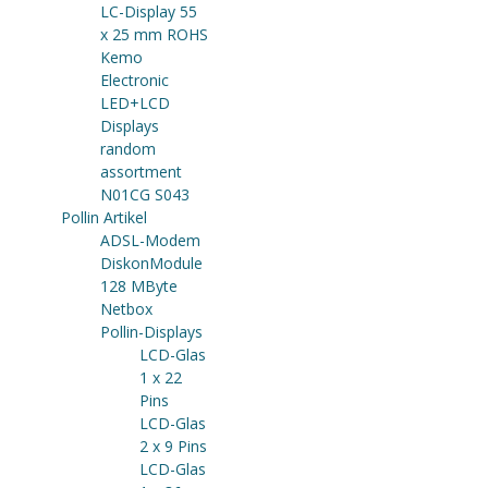
LC-Display 55
x 25 mm ROHS
Kemo
Electronic
LED+LCD
Displays
random
assortment
N01CG S043
Pollin Artikel
ADSL-Modem
DiskonModule
128 MByte
Netbox
Pollin-Displays
LCD-Glas
1 x 22
Pins
LCD-Glas
2 x 9 Pins
LCD-Glas