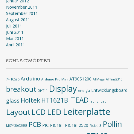
Januar 2012
November 2011
September 2011
August 2011
Juli 2011
Juni 2011
Mai 2011
April 2011
SCHLAGWÖRTER
Arduino
AT90S1200
74HC595
Arduino Pro Mini
ATMega
ATTiny2313
Display
breakout
Entwicklungsboard
DHT11
energia
ITEAD
Holtek
HT1621B
glass
launchpad
Leiterplatte
Layout
LED
LCD
Pollin
PCB
PIC
PIC18F
PIC18F2520
MSP430G2553
Pickkit3