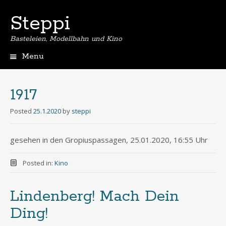
Steppi
Basteleien, Modellbahn und Kino
Menu
Skip
to
content
1917
Posted
25.1.2020
by
steppi
gesehen in den Gropiuspassagen, 25.01.2020, 16:55 Uhr
Posted in:
Kino
Lindenberg! Mach Dein
Ding!