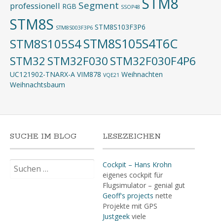
STM8
Segment
professionell
RGB
SSOP48
STM8S
STM8S103F3P6
STM8S003F3P6
STM8S105S4T6C
STM8S105S4
STM32
STM32F030
STM32F030F4P6
UC121902-TNARX-A
VIM878
Weihnachten
VQE21
Weihnachtsbaum
SUCHE IM BLOG
LESEZEICHEN
Suchen
Cockpit – Hans Krohn
nach:
eigenes cockpit für
Flugsimulator – genial gut
Geoff's projects
nette
Projekte mit GPS
Justgeek
viele