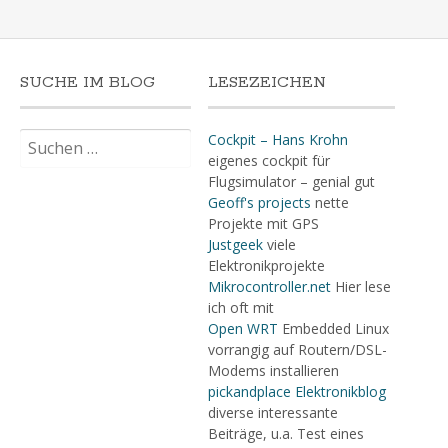
SUCHE IM BLOG
LESEZEICHEN
Suchen
Cockpit – Hans Krohn
nach:
eigenes cockpit für
Flugsimulator – genial gut
Geoff's projects
nette
Projekte mit GPS
Justgeek
viele
Elektronikprojekte
Mikrocontroller.net
Hier lese
ich oft mit
Open WRT
Embedded Linux
vorrangig auf Routern/DSL-
Modems installieren
pickandplace Elektronikblog
diverse interessante
Beiträge, u.a. Test eines