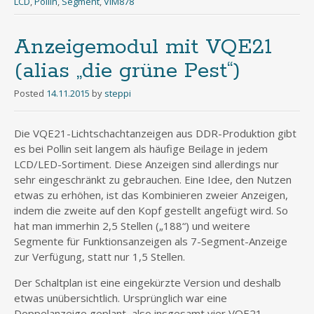
LCD
,
Pollin
,
Segment
,
VIM878
Anzeigemodul mit VQE21
(alias „die grüne Pest“)
Posted
14.11.2015
by
steppi
Die VQE21-Lichtschachtanzeigen aus DDR-Produktion gibt
es bei Pollin seit langem als häufige Beilage in jedem
LCD/LED-Sortiment. Diese Anzeigen sind allerdings nur
sehr eingeschränkt zu gebrauchen. Eine Idee, den Nutzen
etwas zu erhöhen, ist das Kombinieren zweier Anzeigen,
indem die zweite auf den Kopf gestellt angefügt wird. So
hat man immerhin 2,5 Stellen („188“) und weitere
Segmente für Funktionsanzeigen als 7-Segment-Anzeige
zur Verfügung, statt nur 1,5 Stellen.
Der Schaltplan ist eine eingekürzte Version und deshalb
etwas unübersichtlich. Ursprünglich war eine
Doppelanzeige geplant, also insgesamt vier VQE21.