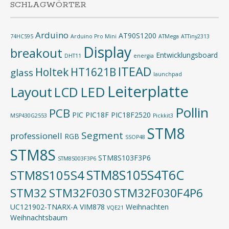
SCHLAGWÖRTER
Arduino
AT90S1200
74HC595
Arduino Pro Mini
ATMega
ATTiny2313
Display
breakout
Entwicklungsboard
DHT11
energia
ITEAD
Holtek
HT1621B
glass
launchpad
Leiterplatte
Layout
LED
LCD
Pollin
PCB
PIC
PIC18F
PIC18F2520
MSP430G2553
Pickkit3
STM8
Segment
professionell
RGB
SSOP48
STM8S
STM8S103F3P6
STM8S003F3P6
STM8S105S4T6C
STM8S105S4
STM32
STM32F030
STM32F030F4P6
UC121902-TNARX-A
VIM878
Weihnachten
VQE21
Weihnachtsbaum