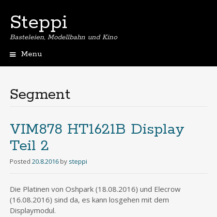
Steppi
Basteleien, Modellbahn und Kino
Menu
Skip
to
content
Segment
VIM878 HT1621B Display
Teil 2
Posted
20.8.2016
by
steppi
Die Platinen von Oshpark (18.08.2016) und Elecrow
(16.08.2016) sind da, es kann losgehen mit dem
Displaymodul.