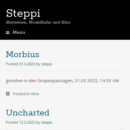
Steppi
Basteleien, Modellbahn und Kino
Menu
Skip
to
content
Morbius
Posted
31.3.2022
by
steppi
gesehen in den Gropiuspassagen, 31.03.2022, 14:50 Uhr
Posted in:
Kino
Uncharted
Posted
12.3.2022
by
steppi