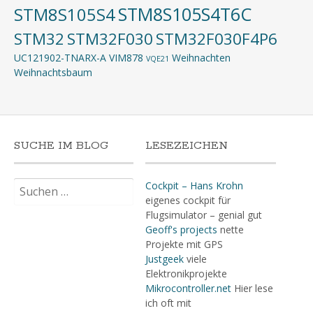
STM8S105S4T6C
STM8S105S4
STM32
STM32F030
STM32F030F4P6
UC121902-TNARX-A
VIM878
Weihnachten
VQE21
Weihnachtsbaum
SUCHE IM BLOG
LESEZEICHEN
Suchen
Cockpit – Hans Krohn
nach:
eigenes cockpit für
Flugsimulator – genial gut
Geoff's projects
nette
Projekte mit GPS
Justgeek
viele
Elektronikprojekte
Mikrocontroller.net
Hier lese
ich oft mit