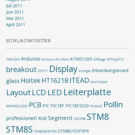
Juli 2011
Juni 2011
Mai 2011
April 2011
SCHLAGWÖRTER
Arduino
AT90S1200
74HC595
Arduino Pro Mini
ATMega
ATTiny2313
Display
breakout
Entwicklungsboard
DHT11
energia
ITEAD
Holtek
HT1621B
glass
launchpad
Leiterplatte
Layout
LED
LCD
Pollin
PCB
PIC
PIC18F
PIC18F2520
MSP430G2553
Pickkit3
STM8
Segment
professionell
RGB
SSOP48
STM8S
STM8S103F3P6
STM8S003F3P6