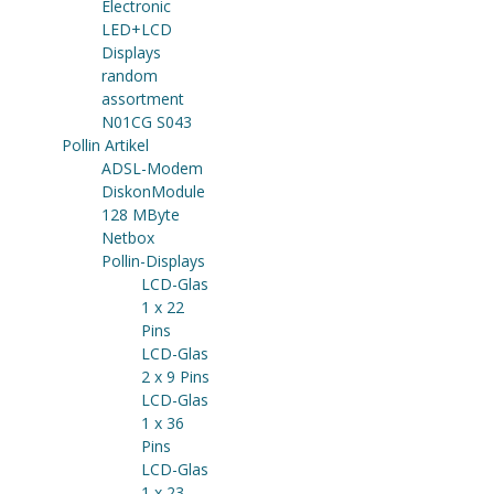
Electronic
LED+LCD
Displays
random
assortment
N01CG S043
Pollin Artikel
ADSL-Modem
DiskonModule
128 MByte
Netbox
Pollin-Displays
LCD-Glas
1 x 22
Pins
LCD-Glas
2 x 9 Pins
LCD-Glas
1 x 36
Pins
LCD-Glas
1 x 23