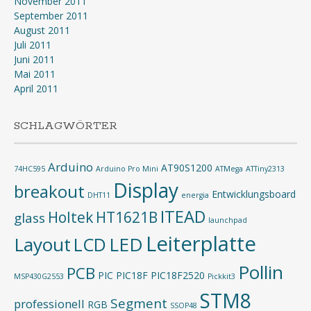
November 2011
September 2011
August 2011
Juli 2011
Juni 2011
Mai 2011
April 2011
SCHLAGWÖRTER
Arduino
AT90S1200
74HC595
Arduino Pro Mini
ATMega
ATTiny2313
Display
breakout
Entwicklungsboard
DHT11
energia
ITEAD
Holtek
HT1621B
glass
launchpad
Leiterplatte
Layout
LED
LCD
Pollin
PCB
PIC
PIC18F
PIC18F2520
MSP430G2553
Pickkit3
STM8
Segment
professionell
RGB
SSOP48