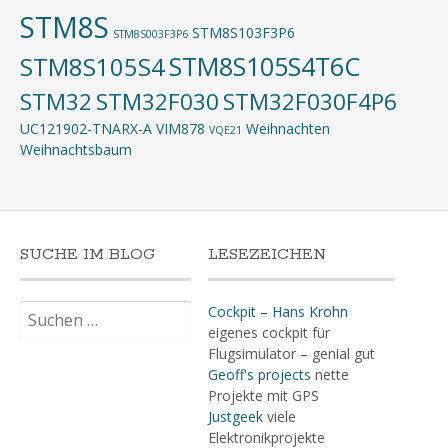
STM8S
STM8S103F3P6
STM8S003F3P6
STM8S105S4T6C
STM8S105S4
STM32
STM32F030
STM32F030F4P6
UC121902-TNARX-A
VIM878
Weihnachten
VQE21
Weihnachtsbaum
SUCHE IM BLOG
LESEZEICHEN
Suchen
Cockpit – Hans Krohn
nach:
eigenes cockpit für
Flugsimulator – genial gut
Geoff's projects
nette
Projekte mit GPS
Justgeek
viele
Elektronikprojekte