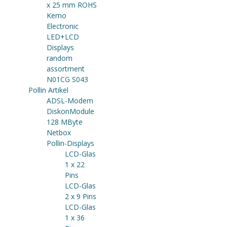
x 25 mm ROHS
Kemo
Electronic
LED+LCD
Displays
random
assortment
N01CG S043
Pollin Artikel
ADSL-Modem
DiskonModule
128 MByte
Netbox
Pollin-Displays
LCD-Glas
1 x 22
Pins
LCD-Glas
2 x 9 Pins
LCD-Glas
1 x 36