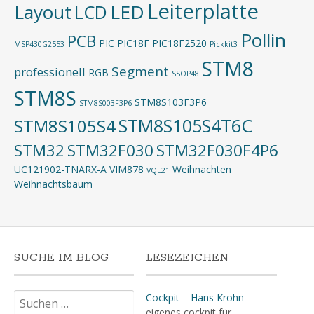
Leiterplatte
Layout
LED
LCD
Pollin
PCB
PIC
PIC18F
PIC18F2520
MSP430G2553
Pickkit3
STM8
Segment
professionell
RGB
SSOP48
STM8S
STM8S103F3P6
STM8S003F3P6
STM8S105S4T6C
STM8S105S4
STM32
STM32F030
STM32F030F4P6
UC121902-TNARX-A
VIM878
Weihnachten
VQE21
Weihnachtsbaum
SUCHE IM BLOG
LESEZEICHEN
Suchen
Cockpit – Hans Krohn
nach:
eigenes cockpit für