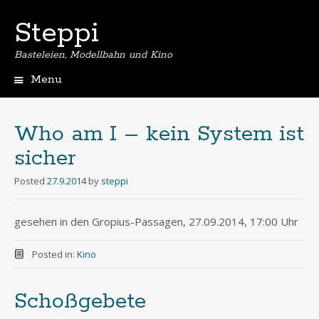
Steppi
Basteleien, Modellbahn und Kino
Menu
Skip
to
content
Who am I – kein System ist
sicher
Posted
27.9.2014
by
steppi
gesehen in den Gropius-Passagen, 27.09.2014, 17:00 Uhr
Posted in:
Kino
Schoßgebete