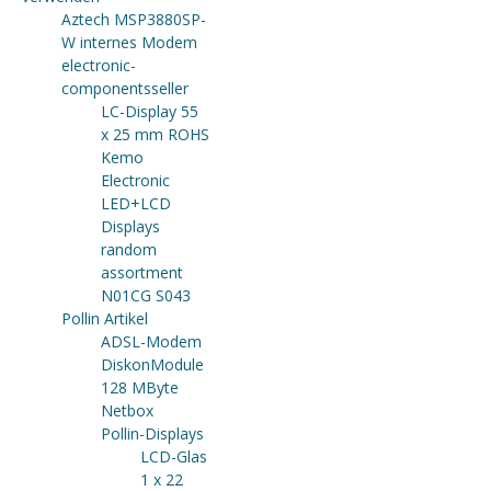
Aztech MSP3880SP-
W internes Modem
electronic-
componentsseller
LC-Display 55
x 25 mm ROHS
Kemo
Electronic
LED+LCD
Displays
random
assortment
N01CG S043
Pollin Artikel
ADSL-Modem
DiskonModule
128 MByte
Netbox
Pollin-Displays
LCD-Glas
1 x 22