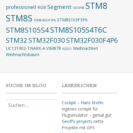
STM8
Segment
professionell
RGB
SSOP48
STM8S
STM8S103F3P6
STM8S003F3P6
STM8S105S4T6C
STM8S105S4
STM32
STM32F030
STM32F030F4P6
UC121902-TNARX-A
VIM878
Weihnachten
VQE21
Weihnachtsbaum
SUCHE IM BLOG
LESEZEICHEN
Suchen
Cockpit – Hans Krohn
nach:
eigenes cockpit für
Flugsimulator – genial gut
Geoff's projects
nette
Projekte mit GPS