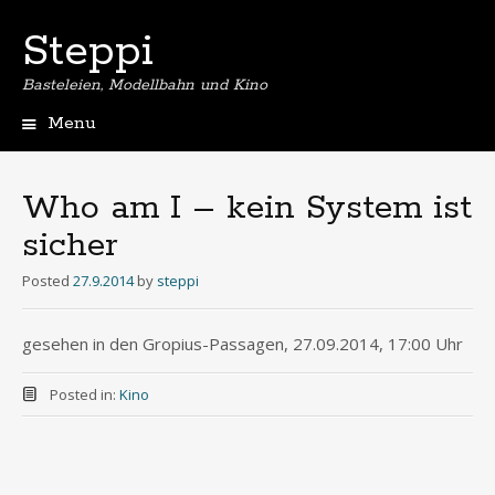
Steppi
Basteleien, Modellbahn und Kino
Menu
Skip
to
content
Who am I – kein System ist
sicher
Posted
27.9.2014
by
steppi
gesehen in den Gropius-Passagen, 27.09.2014, 17:00 Uhr
Posted in:
Kino