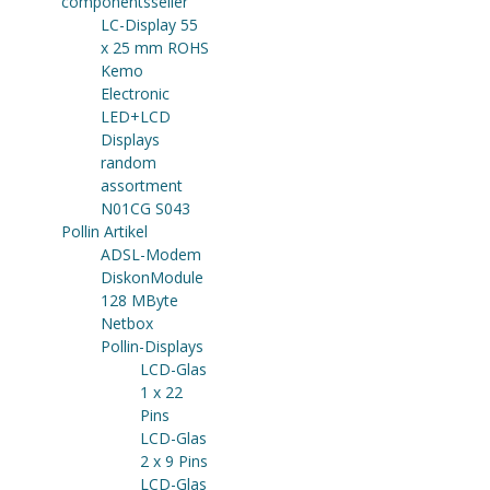
componentsseller
LC-Display 55
x 25 mm ROHS
Kemo
Electronic
LED+LCD
Displays
random
assortment
N01CG S043
Pollin Artikel
ADSL-Modem
DiskonModule
128 MByte
Netbox
Pollin-Displays
LCD-Glas
1 x 22
Pins
LCD-Glas
2 x 9 Pins
LCD-Glas