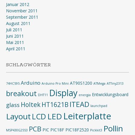
Januar 2012
November 2011
September 2011
August 2011
Juli 2011
Juni 2011
Mai 2011
April 2011
SCHLAGWÖRTER
Arduino
AT90S1200
74HC595
Arduino Pro Mini
ATMega
ATTiny2313
Display
breakout
Entwicklungsboard
DHT11
energia
ITEAD
Holtek
HT1621B
glass
launchpad
Leiterplatte
Layout
LED
LCD
Pollin
PCB
PIC
PIC18F
PIC18F2520
MSP430G2553
Pickkit3