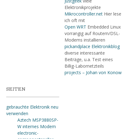
Justgeek
viele
Elektronikprojekte
Mikrocontroller.net
Hier lese
ich oft mit
Open WRT
Embedded Linux
vorrangig auf Routern/DSL-
Modems installieren
pickandplace Elektronikblog
diverse interessante
Beiträge, u.a. Test eines
Billig-Labornetzteils
projects – Johan von Konow
SEITEN
gebrauchte Elektronik neu
verwenden
Aztech MSP3880SP-
W internes Modem
electronic-