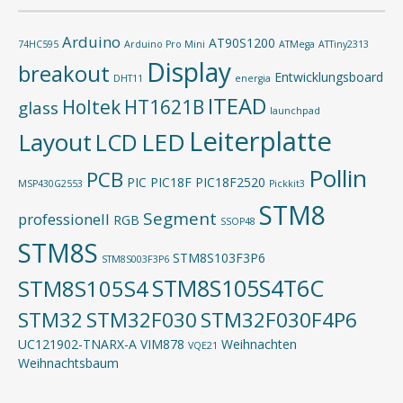
Arduino
AT90S1200
74HC595
Arduino Pro Mini
ATMega
ATTiny2313
Display
breakout
Entwicklungsboard
DHT11
energia
ITEAD
Holtek
HT1621B
glass
launchpad
Leiterplatte
Layout
LED
LCD
Pollin
PCB
PIC
PIC18F
PIC18F2520
MSP430G2553
Pickkit3
STM8
Segment
professionell
RGB
SSOP48
STM8S
STM8S103F3P6
STM8S003F3P6
STM8S105S4T6C
STM8S105S4
STM32
STM32F030
STM32F030F4P6
UC121902-TNARX-A
VIM878
Weihnachten
VQE21
Weihnachtsbaum