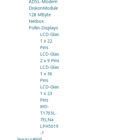
ADSL-Modem
DiskonModule
128 MByte
Netbox
Pollin-Displays
LCD-Glas
1 x 22
Pins
LCD-Glas
2 x 9 Pins
LCD-Glas
1 x 36
Pins
LCD-Glas
1 x 23
Pins
WD-
T1703L-
7ELNa
LPH5019
-1
lexuscs4000