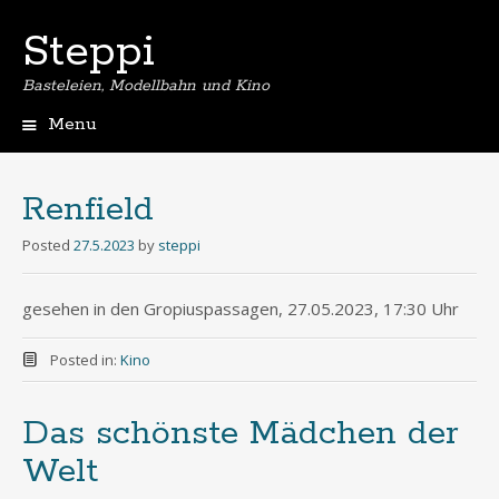
Steppi
Basteleien, Modellbahn und Kino
Menu
Skip
to
content
Renfield
Posted
27.5.2023
by
steppi
gesehen in den Gropiuspassagen, 27.05.2023, 17:30 Uhr
Posted in:
Kino
Das schönste Mädchen der
Welt