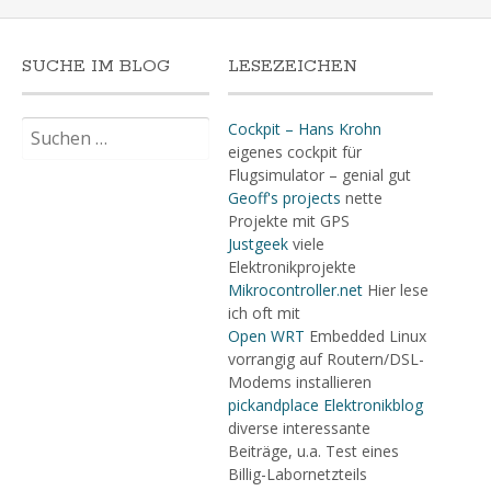
SUCHE IM BLOG
LESEZEICHEN
Suchen
Cockpit – Hans Krohn
nach:
eigenes cockpit für
Flugsimulator – genial gut
Geoff's projects
nette
Projekte mit GPS
Justgeek
viele
Elektronikprojekte
Mikrocontroller.net
Hier lese
ich oft mit
Open WRT
Embedded Linux
vorrangig auf Routern/DSL-
Modems installieren
pickandplace Elektronikblog
diverse interessante
Beiträge, u.a. Test eines
Billig-Labornetzteils