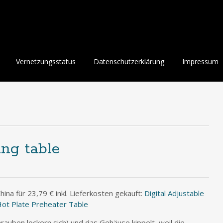
Vernetzungsstatus
Datenschutzerklärung
Impressum
ng table
ina für 23,79 € inkl. Lieferkosten gekauft:
Digital Adjustable
Hot Plate Preheater Table
hrauben lockern sich) und das Gehäuse kippelt, weil die