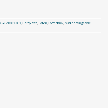
,
GYCA0031-001
,
Heizplatte
,
Löten
,
Löttechnik
,
Mini heating table
,