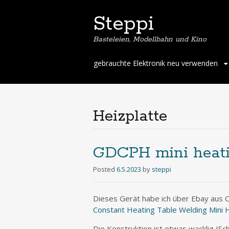
Steppi
Basteleien, Modellbahn und Kino
Skip
gebrauchte Elektronik neu verwenden
to
content
Heizplatte
GDCPH mini heati
Posted
6.5.2023
by
steppi
Dieses Gerät habe ich über Ebay aus Ch
Constant Heating Table Welding Mini 
Die Konstruktion ist etwas wacklig (Sc