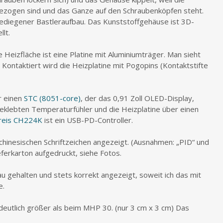
gezogen sind und das Ganze auf den Schraubenköpfen steht.
gediegener Bastleraufbau. Das Kunststoffgehäuse ist 3D-
lt.
ie Heizfläche ist eine Platine mit Aluminiumträger. Man sieht
 Kontaktiert wird die Heizplatine mit Pogopins (Kontaktstifte
r einen
STC (8051-core)
, der das 0,91 Zoll OLED-Display,
geklebten Temperaturfühler und die Heizplatine über einen
kreis CH224K
ist ein USB-PD-Controller.
chinesischen Schriftzeichen angezeigt. (Ausnahmen: „PID“ und
eferkarton aufgedruckt, siehe Fotos.
u gehalten und stets korrekt angezeigt, soweit ich das mit
e.
 deutlich größer als beim MHP 30. (nur 3 cm x 3 cm) Das