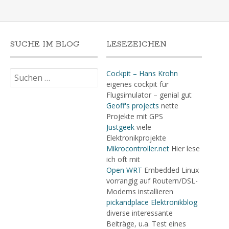
SUCHE IM BLOG
LESEZEICHEN
Suchen
Cockpit – Hans Krohn
nach:
eigenes cockpit für
Flugsimulator – genial gut
Geoff's projects
nette
Projekte mit GPS
Justgeek
viele
Elektronikprojekte
Mikrocontroller.net
Hier lese
ich oft mit
Open WRT
Embedded Linux
vorrangig auf Routern/DSL-
Modems installieren
pickandplace Elektronikblog
diverse interessante
Beiträge, u.a. Test eines