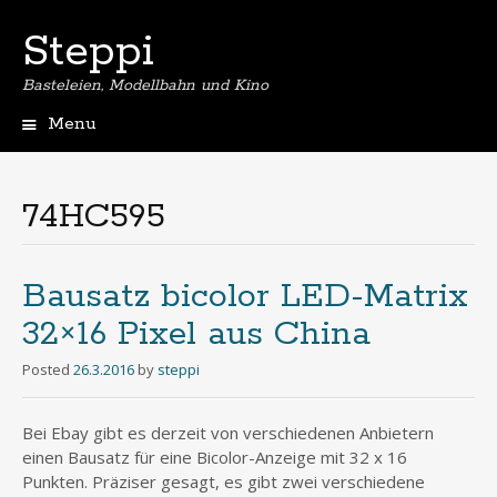
Steppi
Basteleien, Modellbahn und Kino
Menu
Skip
to
content
74HC595
Bausatz bicolor LED-Matrix
32×16 Pixel aus China
Posted
26.3.2016
by
steppi
Bei Ebay gibt es derzeit von verschiedenen Anbietern
einen Bausatz für eine Bicolor-Anzeige mit 32 x 16
Punkten. Präziser gesagt, es gibt zwei verschiedene