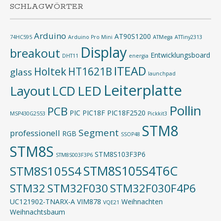
SCHLAGWÖRTER
Arduino
AT90S1200
74HC595
Arduino Pro Mini
ATMega
ATTiny2313
Display
breakout
Entwicklungsboard
DHT11
energia
ITEAD
Holtek
HT1621B
glass
launchpad
Leiterplatte
Layout
LED
LCD
Pollin
PCB
PIC
PIC18F
PIC18F2520
MSP430G2553
Pickkit3
STM8
Segment
professionell
RGB
SSOP48
STM8S
STM8S103F3P6
STM8S003F3P6
STM8S105S4T6C
STM8S105S4
STM32
STM32F030
STM32F030F4P6
UC121902-TNARX-A
VIM878
Weihnachten
VQE21
Weihnachtsbaum