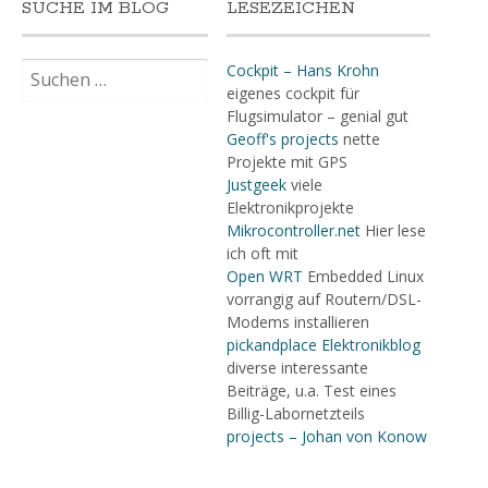
SUCHE IM BLOG
LESEZEICHEN
Suchen
Cockpit – Hans Krohn
nach:
eigenes cockpit für
Flugsimulator – genial gut
Geoff's projects
nette
Projekte mit GPS
Justgeek
viele
Elektronikprojekte
Mikrocontroller.net
Hier lese
ich oft mit
Open WRT
Embedded Linux
vorrangig auf Routern/DSL-
Modems installieren
pickandplace Elektronikblog
diverse interessante
Beiträge, u.a. Test eines
Billig-Labornetzteils
projects – Johan von Konow