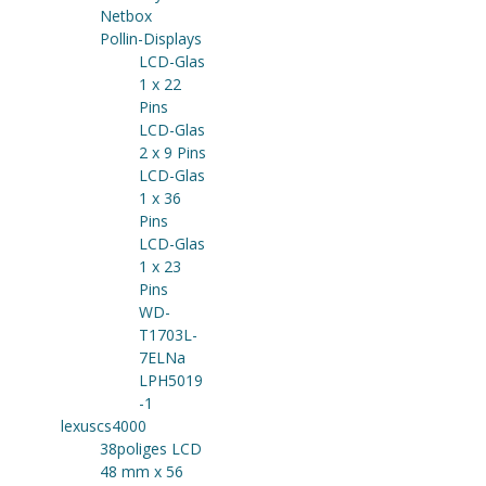
Netbox
Pollin-Displays
LCD-Glas
1 x 22
Pins
LCD-Glas
2 x 9 Pins
LCD-Glas
1 x 36
Pins
LCD-Glas
1 x 23
Pins
WD-
T1703L-
7ELNa
LPH5019
-1
lexuscs4000
38poliges LCD
48 mm x 56