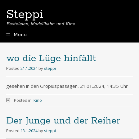
Steppi
Basteleien, Modellbahn und Kino
Menu
Skip
to
content
wo die Lüge hinfällt
Posted
21.1.2024
by
steppi
gesehen in den Gropiuspassagen, 21.01.2024, 14:35 Uhr
Posted in:
Kino
Der Junge und der Reiher
Posted
13.1.2024
by
steppi