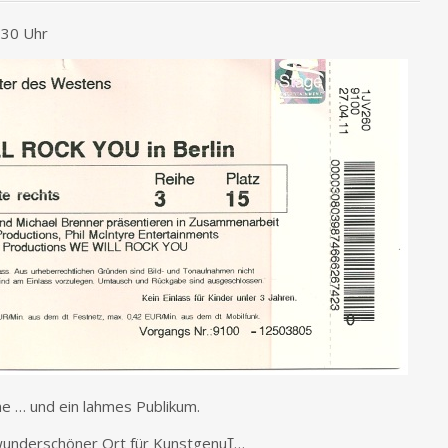
:30 Uhr
hne … und ein lahmes Publikum.
PS: Das Theater des Westens ist ein wunderschöner Ort für Kunstgenuߠ…