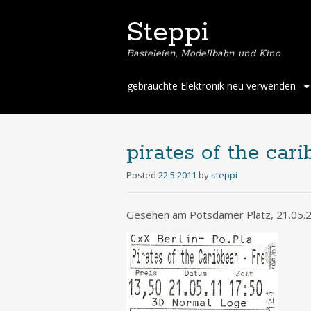
Steppi
Basteleien, Modellbahn und Kino
Skip
gebrauchte Elektronik neu verwenden
to
content
pirates of the car
Posted
22.5.2011
by
steppi
Gesehen am Potsdamer Platz, 21.05.2