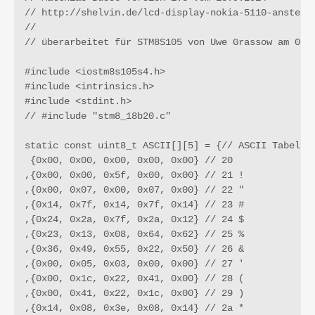
// http://shelvin.de/lcd-display-nokia-5110-ansteuer
//

// überarbeitet für STM8S105 von Uwe Grassow am 03.0
#include <iostm8s105s4.h>

#include <intrinsics.h>

#include <stdint.h>

// #include "stm8_18b20.c"

static const uint8_t ASCII[][5] = {// ASCII Tabelle 
 {0x00, 0x00, 0x00, 0x00, 0x00} // 20  

,{0x00, 0x00, 0x5f, 0x00, 0x00} // 21 !

,{0x00, 0x07, 0x00, 0x07, 0x00} // 22 "

,{0x14, 0x7f, 0x14, 0x7f, 0x14} // 23 #

,{0x24, 0x2a, 0x7f, 0x2a, 0x12} // 24 $

,{0x23, 0x13, 0x08, 0x64, 0x62} // 25 %

,{0x36, 0x49, 0x55, 0x22, 0x50} // 26 &

,{0x00, 0x05, 0x03, 0x00, 0x00} // 27 '

,{0x00, 0x1c, 0x22, 0x41, 0x00} // 28 (

,{0x00, 0x41, 0x22, 0x1c, 0x00} // 29 )

,{0x14, 0x08, 0x3e, 0x08, 0x14} // 2a *
