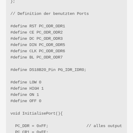
};

// Definition der benutzten Ports

#define RST PC_ODR_ODR1

#define CE PC_ODR_ODR2

#define DC PC_ODR_ODR3

#define DIN PC_ODR_ODR5

#define CLK PC_ODR_ODR6

#define BL PC_ODR_ODR7

#define DS18B20_Pin PG_IDR_IDR0;

#define LOW 0

#define HIGH 1

#define ON 1

#define OFF 0

void InitialisePort(){

  PC_DDR = 0xFF;                // alles output

  PC_CR1 = 0xFF;
