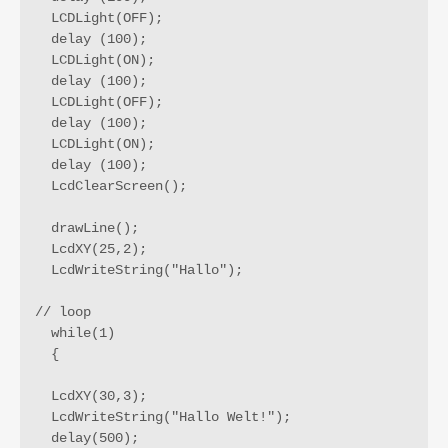
  LCDLight(OFF);

  delay (100);

  LCDLight(ON);

  delay (100);

  LCDLight(OFF);

  delay (100);

  LCDLight(ON);

  delay (100);

  LcdClearScreen();

  drawLine();

  LcdXY(25,2);

  LcdWriteString("Hallo");

// loop

  while(1)

  {

  LcdXY(30,3);

  LcdWriteString("Hallo Welt!");

  delay(500);
