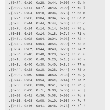
,{0x7f, 0x10, 0x28, 0x44, 0x00} // 6b k

,{0x00, 0x41, 0x7f, 0x40, 0x00} // 6c l

,{0x7c, 0x04, 0x18, 0x04, 0x78} // 6d m

,{0x7c, 0x08, 0x04, 0x04, 0x78} // 6e n

,{0x38, 0x44, 0x44, 0x44, 0x38} // 6f o

,{0x7c, 0x14, 0x14, 0x14, 0x08} // 70 p

,{0x08, 0x14, 0x14, 0x18, 0x7c} // 71 q

,{0x7c, 0x08, 0x04, 0x04, 0x08} // 72 r

,{0x48, 0x54, 0x54, 0x54, 0x20} // 73 s

,{0x04, 0x3f, 0x44, 0x40, 0x20} // 74 t

,{0x3c, 0x40, 0x40, 0x20, 0x7c} // 75 u

,{0x1c, 0x20, 0x40, 0x20, 0x1c} // 76 v

,{0x3c, 0x40, 0x30, 0x40, 0x3c} // 77 w

,{0x44, 0x28, 0x10, 0x28, 0x44} // 78 x

,{0x0c, 0x50, 0x50, 0x50, 0x3c} // 79 y

,{0x44, 0x64, 0x54, 0x4c, 0x44} // 7a z

,{0x00, 0x08, 0x36, 0x41, 0x00} // 7b {

,{0x00, 0x00, 0x7f, 0x00, 0x00} // 7c |

,{0x00, 0x41, 0x36, 0x08, 0x00} // 7d }

,{0x10, 0x08, 0x08, 0x10, 0x08} // 7e ?

,{0x78, 0x46, 0x41, 0x46, 0x78} // 7f ?
