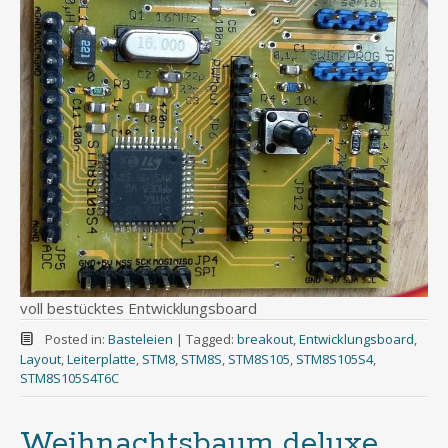
voll bestücktes Entwicklungsboard
Posted in:
Basteleien
|
Tagged:
breakout
,
Entwicklungsboard
,
Layout
,
Leiterplatte
,
STM8
,
STM8S
,
STM8S105
,
STM8S105S4
,
STM8S105S4T6C
Weihnachtsbaum deluxe