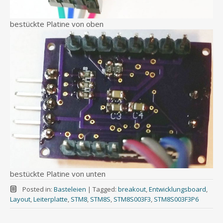
bestückte Platine von oben
bestückte Platine von unten
Posted in:
Basteleien
|
Tagged:
breakout
,
Entwicklungsboard
,
Layout
,
Leiterplatte
,
STM8
,
STM8S
,
STM8S003F3
,
STM8S003F3P6