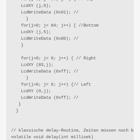
    LcdXY (j,0);

    LcdWriteData (0x01); //

      }

    for(j=0; j< 84; j++) { //Bottom

    LcdXY (j,5);

    LcdWriteData (0x80); //

    }

    for(j=0; j< 6; j++) { // Right

    LcdXY (83,j);

    LcdWriteData (0xff); //

      }

    for(j=0; j< 6; j++) {// Left    

    LcdXY (0,j);     

    LcdWriteData (0xff); //       

   }  

  }     

// klassische delay-Routine, Zeiten müssen noch bere
volatile void delay(int millisek)
