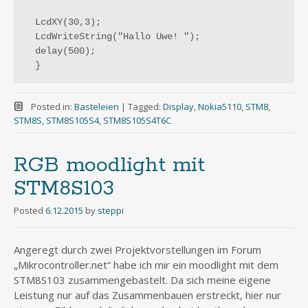
  LcdXY(30,3);

  LcdWriteString("Hallo Uwe! ");

  delay(500);

Posted in:
Basteleien
|
Tagged:
Display
,
Nokia5110
,
STM8
,
STM8S
,
STM8S105S4
,
STM8S105S4T6C
RGB moodlight mit
STM8S103
Posted
6.12.2015
by
steppi
Angeregt durch zwei Projektvorstellungen im Forum
„Mikrocontroller.net“ habe ich mir ein moodlight mit dem
STM8S103 zusammengebastelt. Da sich meine eigene
Leistung nur auf das Zusammenbauen erstreckt, hier nur