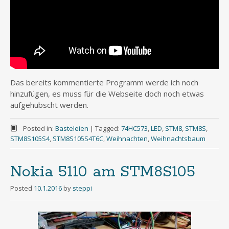
Das bereits kommentierte Programm werde ich noch
hinzufügen, es muss für die Webseite doch noch etwas
aufgehübscht werden.
Posted in:
Basteleien
|
Tagged:
74HC573
,
LED
,
STM8
,
STM8S
,
STM8S105S4
,
STM8S105S4T6C
,
Weihnachten
,
Weihnachtsbaum
Nokia 5110 am STM8S105
Posted
10.1.2016
by
steppi