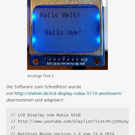
Anzeige Text 2
Die Software zum Schnelltest wurde
von
http://shelvin.de/lcd-display-nokia-5110-ansteuern/
übernommen und adaptiert:
// LCD Display vom Nokia 5110

// http://www.youtube.com/playlist?list=PLjzGSu1yGFj
//

// Matthias Busse Version 1.3 vom 13.9.2014
