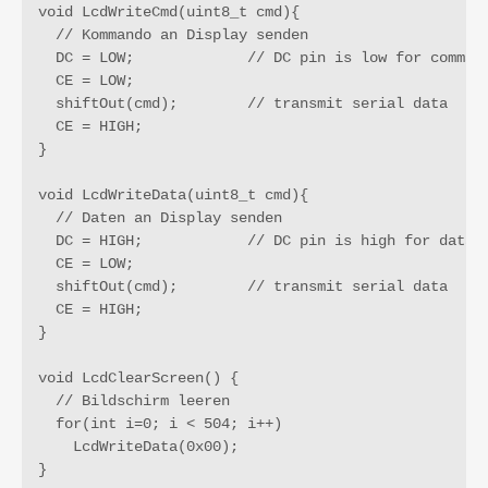
void LcdWriteCmd(uint8_t cmd){

  // Kommando an Display senden

  DC = LOW;             // DC pin is low for command
  CE = LOW;

  shiftOut(cmd);        // transmit serial data

  CE = HIGH;

}

void LcdWriteData(uint8_t cmd){

  // Daten an Display senden

  DC = HIGH;            // DC pin is high for data

  CE = LOW;

  shiftOut(cmd);        // transmit serial data

  CE = HIGH;

}

void LcdClearScreen() {

  // Bildschirm leeren

  for(int i=0; i < 504; i++)

    LcdWriteData(0x00);

}
