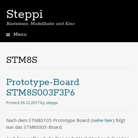
Steppi
Basteleien, Modellbahn und Kino
Menu
Skip
to
content
STM8S
Prototype-Board
STM8S003F3P6
Posted
26.12.2017
by
steppi
Nach dem STM8S105 Prototype Board (
siehe hier
) folgt
nun das STM8S003-Board.