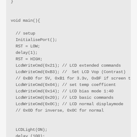
}

void main(){

  // setup

  InitialisePort();

  RST = LOW;

  delay(1);

  RST = HIGH; 

  LcdWriteCmd(0x21); // LCD extended commands

  LcdWriteCmd(0xB3); //  Set LCD Vop (Contrast) 

  // 0xB0 for 5V, 0xB1 for 3.3v, 0xBF if screen too 
  LcdWriteCmd(0x04); // set temp coefficent

  LcdWriteCmd(0x14); // LCD bias mode 1:40

  LcdWriteCmd(0x20); // LCD basic commands

  LcdWriteCmd(0x0C); // LCD normal displaymode

  // 0x0D for inverse, 0x0C for normal

  LCDLight(ON);

  delay (100);
