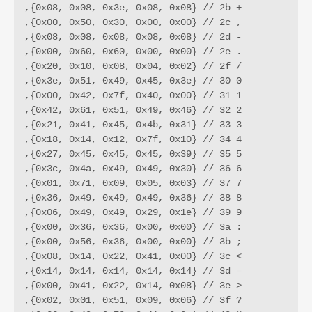
,{0x08, 0x08, 0x3e, 0x08, 0x08} // 2b +

,{0x00, 0x50, 0x30, 0x00, 0x00} // 2c ,

,{0x08, 0x08, 0x08, 0x08, 0x08} // 2d -

,{0x00, 0x60, 0x60, 0x00, 0x00} // 2e .

,{0x20, 0x10, 0x08, 0x04, 0x02} // 2f /

,{0x3e, 0x51, 0x49, 0x45, 0x3e} // 30 0

,{0x00, 0x42, 0x7f, 0x40, 0x00} // 31 1

,{0x42, 0x61, 0x51, 0x49, 0x46} // 32 2

,{0x21, 0x41, 0x45, 0x4b, 0x31} // 33 3

,{0x18, 0x14, 0x12, 0x7f, 0x10} // 34 4

,{0x27, 0x45, 0x45, 0x45, 0x39} // 35 5

,{0x3c, 0x4a, 0x49, 0x49, 0x30} // 36 6

,{0x01, 0x71, 0x09, 0x05, 0x03} // 37 7

,{0x36, 0x49, 0x49, 0x49, 0x36} // 38 8

,{0x06, 0x49, 0x49, 0x29, 0x1e} // 39 9

,{0x00, 0x36, 0x36, 0x00, 0x00} // 3a :

,{0x00, 0x56, 0x36, 0x00, 0x00} // 3b ;

,{0x08, 0x14, 0x22, 0x41, 0x00} // 3c <

,{0x14, 0x14, 0x14, 0x14, 0x14} // 3d =

,{0x00, 0x41, 0x22, 0x14, 0x08} // 3e >

,{0x02, 0x01, 0x51, 0x09, 0x06} // 3f ?
