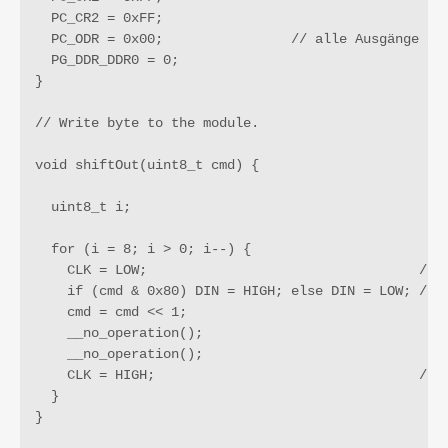
  PC_CR2 = 0xFF;

  PC_ODR = 0x00;                // alle Ausgänge auf
  PG_DDR_DDR0 = 0;

}

// Write byte to the module.

void shiftOut(uint8_t cmd) {

  uint8_t i;

  for (i = 8; i > 0; i--) {

    CLK = LOW;                                  // S
    if (cmd & 0x80) DIN = HIGH; else DIN = LOW; // S
    cmd = cmd << 1;

    __no_operation();

    __no_operation();

    CLK = HIGH;                                 // S
  }

}
