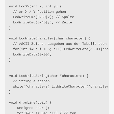
void LcdXY(int x, int y) {

  // an X / Y Position gehen

  LcdWriteCmd(0x80|x); // Spalte

  LcdWriteCmd(0x40|y); // Zeile

}

void LcdWriteCharacter(char character) {

  // ASCII Zeichen ausgeben aus der Tabelle oben

  for(int i=0; i < 5; i++) LcdWriteData(ASCII[charac
  LcdWriteData(0x00); 

}

void LcdWriteString(char *characters) {

  // String ausgeben

  while(*characters) LcdWriteCharacter(*characters++
}

void drawLine(void) {

    unsigned char j;

    for(j=0; j< 84; j++) { // top
