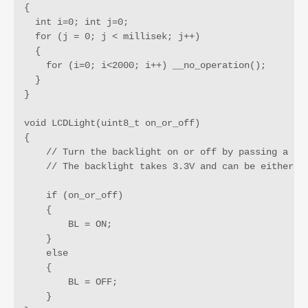
{

  int i=0; int j=0;

  for (j = 0; j < millisek; j++)

  {

    for (i=0; i<2000; i++) __no_operation();

  }

}

void LCDLight(uint8_t on_or_off)

{

    // Turn the backlight on or off by passing a boo
    // The backlight takes 3.3V and can be either on
    if (on_or_off)

    {

        BL = ON;

    }

    else

    {

        BL = OFF;

    }
