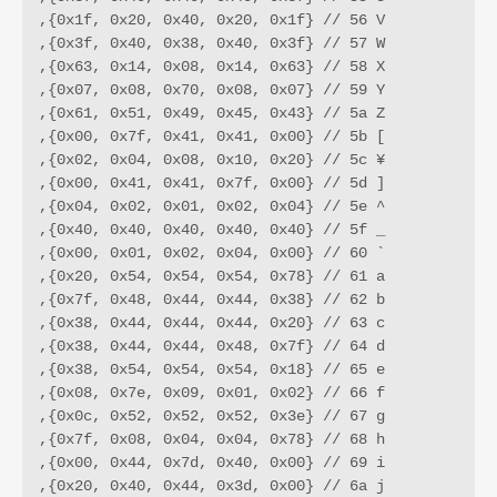
,{0x1f, 0x20, 0x40, 0x20, 0x1f} // 56 V

,{0x3f, 0x40, 0x38, 0x40, 0x3f} // 57 W

,{0x63, 0x14, 0x08, 0x14, 0x63} // 58 X

,{0x07, 0x08, 0x70, 0x08, 0x07} // 59 Y

,{0x61, 0x51, 0x49, 0x45, 0x43} // 5a Z

,{0x00, 0x7f, 0x41, 0x41, 0x00} // 5b [

,{0x02, 0x04, 0x08, 0x10, 0x20} // 5c ¥

,{0x00, 0x41, 0x41, 0x7f, 0x00} // 5d ]

,{0x04, 0x02, 0x01, 0x02, 0x04} // 5e ^

,{0x40, 0x40, 0x40, 0x40, 0x40} // 5f _

,{0x00, 0x01, 0x02, 0x04, 0x00} // 60 `

,{0x20, 0x54, 0x54, 0x54, 0x78} // 61 a

,{0x7f, 0x48, 0x44, 0x44, 0x38} // 62 b

,{0x38, 0x44, 0x44, 0x44, 0x20} // 63 c

,{0x38, 0x44, 0x44, 0x48, 0x7f} // 64 d

,{0x38, 0x54, 0x54, 0x54, 0x18} // 65 e

,{0x08, 0x7e, 0x09, 0x01, 0x02} // 66 f

,{0x0c, 0x52, 0x52, 0x52, 0x3e} // 67 g

,{0x7f, 0x08, 0x04, 0x04, 0x78} // 68 h

,{0x00, 0x44, 0x7d, 0x40, 0x00} // 69 i

,{0x20, 0x40, 0x44, 0x3d, 0x00} // 6a j 
