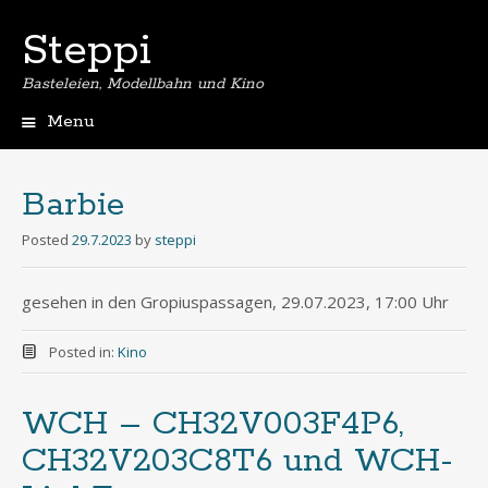
Steppi
Basteleien, Modellbahn und Kino
Menu
Skip
to
content
Barbie
Posted
29.7.2023
by
steppi
gesehen in den Gropiuspassagen, 29.07.2023, 17:00 Uhr
Posted in:
Kino
WCH – CH32V003F4P6,
CH32V203C8T6 und WCH-