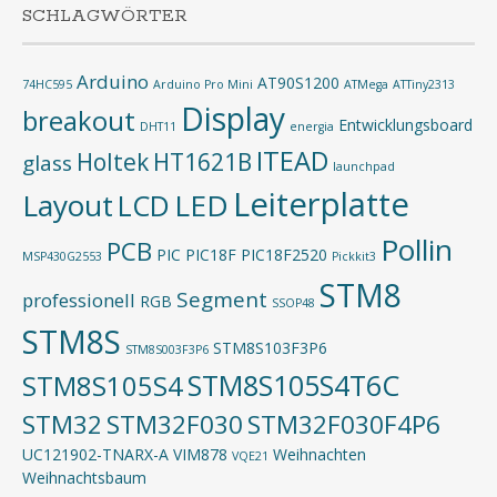
SCHLAGWÖRTER
Arduino
AT90S1200
74HC595
Arduino Pro Mini
ATMega
ATTiny2313
Display
breakout
Entwicklungsboard
DHT11
energia
ITEAD
Holtek
HT1621B
glass
launchpad
Leiterplatte
Layout
LED
LCD
Pollin
PCB
PIC
PIC18F
PIC18F2520
MSP430G2553
Pickkit3
STM8
Segment
professionell
RGB
SSOP48
STM8S
STM8S103F3P6
STM8S003F3P6
STM8S105S4T6C
STM8S105S4
STM32
STM32F030
STM32F030F4P6
UC121902-TNARX-A
VIM878
Weihnachten
VQE21
Weihnachtsbaum