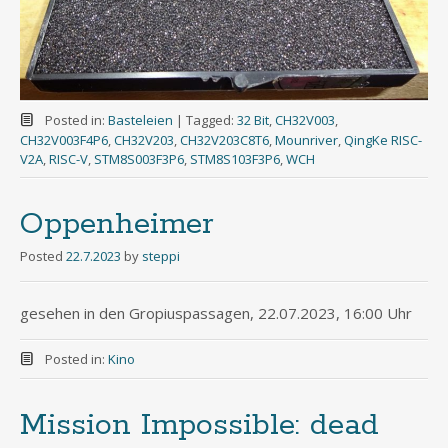
Posted in:
Basteleien
|
Tagged:
32 Bit
,
CH32V003
,
CH32V003F4P6
,
CH32V203
,
CH32V203C8T6
,
Mounriver
,
QingKe RISC-
V2A
,
RISC-V
,
STM8S003F3P6
,
STM8S103F3P6
,
WCH
Oppenheimer
Posted
22.7.2023
by
steppi
gesehen in den Gropiuspassagen, 22.07.2023, 16:00 Uhr
Posted in:
Kino
Mission Impossible: dead