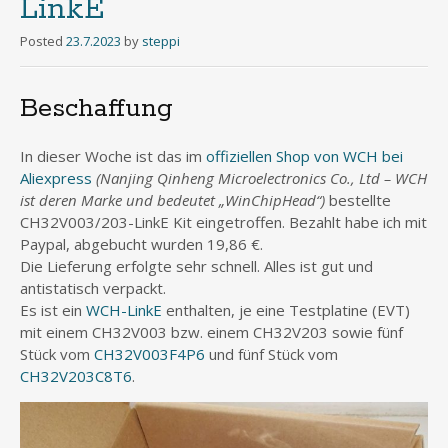
LinkE
Posted
23.7.2023
by
steppi
Beschaffung
In dieser Woche ist das im
offiziellen Shop von WCH bei
Aliexpress
(Nanjing Qinheng Microelectronics Co., Ltd – WCH
ist deren Marke und bedeutet „WinChipHead“)
bestellte
CH32V003/203-LinkE Kit eingetroffen. Bezahlt habe ich mit
Paypal, abgebucht wurden 19,86 €.
Die Lieferung erfolgte sehr schnell. Alles ist gut und
antistatisch verpackt.
Es ist ein
WCH-LinkE
enthalten, je eine Testplatine (EVT)
mit einem CH32V003 bzw. einem CH32V203 sowie fünf
Stück vom
CH32V003F4P6
und fünf Stück vom
CH32V203C8T6
.