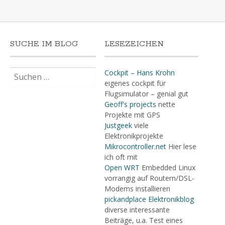
SUCHE IM BLOG
LESEZEICHEN
Suchen
Cockpit – Hans Krohn
nach:
eigenes cockpit für
Flugsimulator – genial gut
Geoff's projects
nette
Projekte mit GPS
Justgeek
viele
Elektronikprojekte
Mikrocontroller.net
Hier lese
ich oft mit
Open WRT
Embedded Linux
vorrangig auf Routern/DSL-
Modems installieren
pickandplace Elektronikblog
diverse interessante
Beiträge, u.a. Test eines