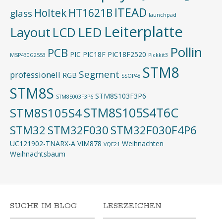
ITEAD
Holtek
HT1621B
glass
launchpad
Leiterplatte
Layout
LED
LCD
Pollin
PCB
PIC
PIC18F
PIC18F2520
MSP430G2553
Pickkit3
STM8
Segment
professionell
RGB
SSOP48
STM8S
STM8S103F3P6
STM8S003F3P6
STM8S105S4T6C
STM8S105S4
STM32
STM32F030
STM32F030F4P6
UC121902-TNARX-A
VIM878
Weihnachten
VQE21
Weihnachtsbaum
SUCHE IM BLOG
LESEZEICHEN