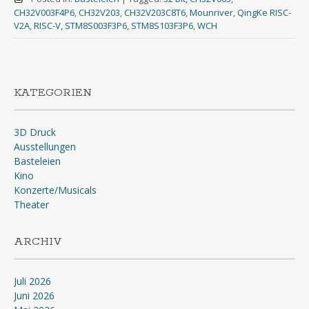
CH32V003F4P6
,
CH32V203
,
CH32V203C8T6
,
Mounriver
,
QingKe RISC-
V2A
,
RISC-V
,
STM8S003F3P6
,
STM8S103F3P6
,
WCH
KATEGORIEN
3D Druck
Ausstellungen
Basteleien
Kino
Konzerte/Musicals
Theater
ARCHIV
Juli 2026
Juni 2026