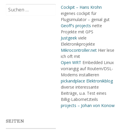
Suchen
Cockpit – Hans Krohn
nach:
eigenes cockpit für
Flugsimulator – genial gut
Geoff's projects
nette
Projekte mit GPS
Justgeek
viele
Elektronikprojekte
Mikrocontroller.net
Hier lese
ich oft mit
Open WRT
Embedded Linux
vorrangig auf Routern/DSL-
Modems installieren
pickandplace Elektronikblog
diverse interessante
Beiträge, u.a. Test eines
Billig-Labornetzteils
projects – Johan von Konow
SEITEN