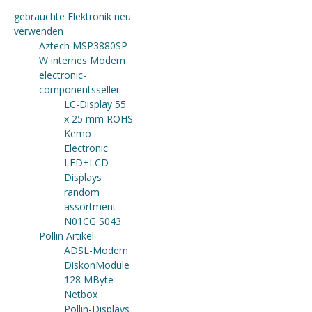
gebrauchte Elektronik neu
verwenden
Aztech MSP3880SP-
W internes Modem
electronic-
componentsseller
LC-Display 55
x 25 mm ROHS
Kemo
Electronic
LED+LCD
Displays
random
assortment
N01CG S043
Pollin Artikel
ADSL-Modem
DiskonModule
128 MByte
Netbox
Pollin-Displays