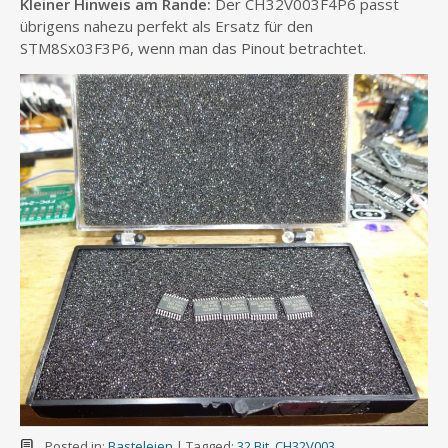
Kleiner Hinweis am Rande:
Der CH32V003F4P6 passt
übrigens nahezu perfekt als Ersatz für den
STM8Sx03F3P6, wenn man das Pinout betrachtet.
Posted in:
Basteleien
|
Tagged:
32 Bit
,
CH32V003
,