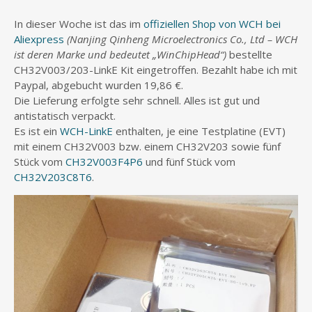
In dieser Woche ist das im
offiziellen Shop von WCH bei
Aliexpress
(Nanjing Qinheng Microelectronics Co., Ltd – WCH
ist deren Marke und bedeutet „WinChipHead“)
bestellte
CH32V003/203-LinkE Kit eingetroffen. Bezahlt habe ich mit
Paypal, abgebucht wurden 19,86 €.
Die Lieferung erfolgte sehr schnell. Alles ist gut und
antistatisch verpackt.
Es ist ein
WCH-LinkE
enthalten, je eine Testplatine (EVT)
mit einem CH32V003 bzw. einem CH32V203 sowie fünf
Stück vom
CH32V003F4P6
und fünf Stück vom
CH32V203C8T6
.