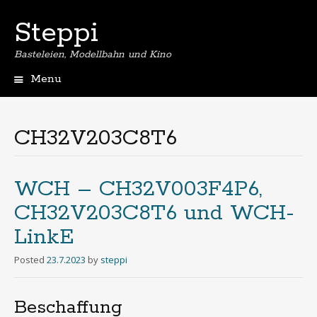
Steppi
Basteleien, Modellbahn und Kino
Menu
Skip
to
content
CH32V203C8T6
WCH – CH32V003F4P6,
CH32V203C8T6 und WCH-
LinkE
Posted
23.7.2023
by
steppi
Beschaffung