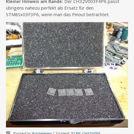
Kleiner Hinweis am Rande:
Der CH32V003F4P6 passt
übrigens nahezu perfekt als Ersatz für den
STM8Sx03F3P6, wenn man das Pinout betrachtet.
Posted in:
Basteleien
|
Tagged:
32 Bit
,
CH32V003
,