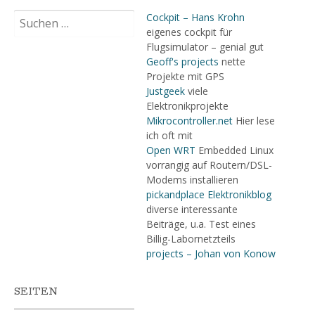
Suchen
Cockpit – Hans Krohn
nach:
eigenes cockpit für
Flugsimulator – genial gut
Geoff's projects
nette
Projekte mit GPS
Justgeek
viele
Elektronikprojekte
Mikrocontroller.net
Hier lese
ich oft mit
Open WRT
Embedded Linux
vorrangig auf Routern/DSL-
Modems installieren
pickandplace Elektronikblog
diverse interessante
Beiträge, u.a. Test eines
Billig-Labornetzteils
projects – Johan von Konow
SEITEN