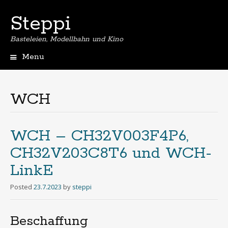
Steppi
Basteleien, Modellbahn und Kino
Menu
Skip
to
content
WCH
WCH – CH32V003F4P6,
CH32V203C8T6 und WCH-
LinkE
Posted
23.7.2023
by
steppi
Beschaffung