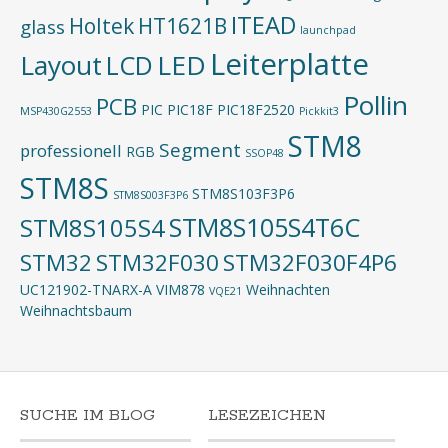
ITEAD
Holtek
HT1621B
glass
launchpad
Leiterplatte
Layout
LED
LCD
Pollin
PCB
PIC
PIC18F
PIC18F2520
MSP430G2553
Pickkit3
STM8
Segment
professionell
RGB
SSOP48
STM8S
STM8S103F3P6
STM8S003F3P6
STM8S105S4T6C
STM8S105S4
STM32
STM32F030
STM32F030F4P6
UC121902-TNARX-A
VIM878
Weihnachten
VQE21
Weihnachtsbaum
SUCHE IM BLOG
LESEZEICHEN