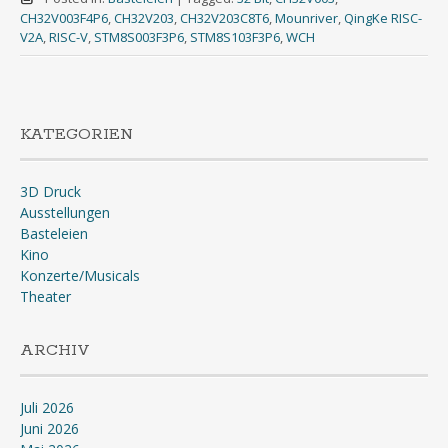
CH32V003F4P6
,
CH32V203
,
CH32V203C8T6
,
Mounriver
,
QingKe RISC-
V2A
,
RISC-V
,
STM8S003F3P6
,
STM8S103F3P6
,
WCH
KATEGORIEN
3D Druck
Ausstellungen
Basteleien
Kino
Konzerte/Musicals
Theater
ARCHIV
Juli 2026
Juni 2026