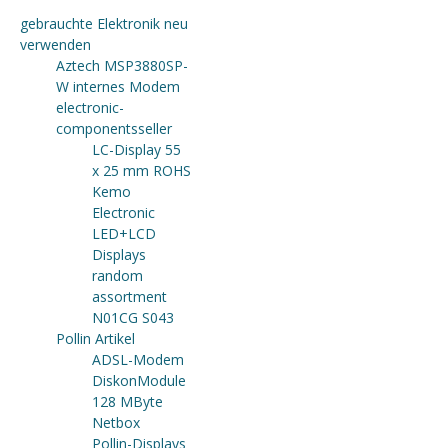
gebrauchte Elektronik neu
verwenden
Aztech MSP3880SP-
W internes Modem
electronic-
componentsseller
LC-Display 55
x 25 mm ROHS
Kemo
Electronic
LED+LCD
Displays
random
assortment
N01CG S043
Pollin Artikel
ADSL-Modem
DiskonModule
128 MByte
Netbox
Pollin-Displays