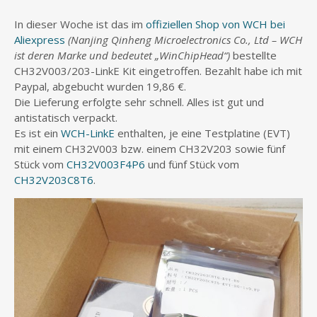
In dieser Woche ist das im
offiziellen Shop von WCH bei
Aliexpress
(Nanjing Qinheng Microelectronics Co., Ltd – WCH
ist deren Marke und bedeutet „WinChipHead“)
bestellte
CH32V003/203-LinkE Kit eingetroffen. Bezahlt habe ich mit
Paypal, abgebucht wurden 19,86 €.
Die Lieferung erfolgte sehr schnell. Alles ist gut und
antistatisch verpackt.
Es ist ein
WCH-LinkE
enthalten, je eine Testplatine (EVT)
mit einem CH32V003 bzw. einem CH32V203 sowie fünf
Stück vom
CH32V003F4P6
und fünf Stück vom
CH32V203C8T6
.