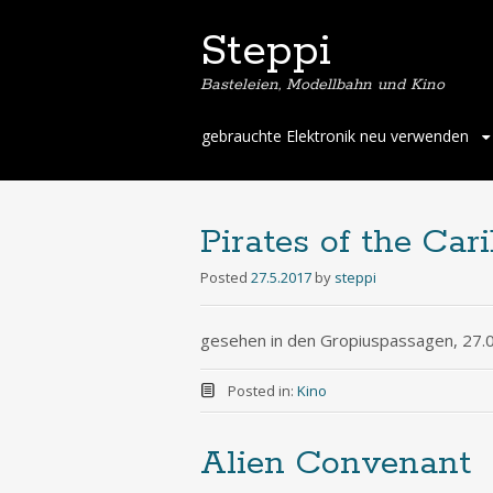
Steppi
Basteleien, Modellbahn und Kino
Skip
gebrauchte Elektronik neu verwenden
to
content
Pirates of the Ca
Posted
27.5.2017
by
steppi
gesehen in den Gropiuspassagen, 27.
Posted in:
Kino
Alien Convenant