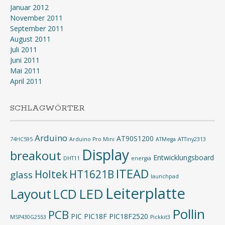
Januar 2012
November 2011
September 2011
August 2011
Juli 2011
Juni 2011
Mai 2011
April 2011
SCHLAGWÖRTER
Arduino
AT90S1200
74HC595
Arduino Pro Mini
ATMega
ATTiny2313
Display
breakout
Entwicklungsboard
DHT11
energia
ITEAD
Holtek
HT1621B
glass
launchpad
Leiterplatte
Layout
LED
LCD
Pollin
PCB
PIC
PIC18F
PIC18F2520
MSP430G2553
Pickkit3