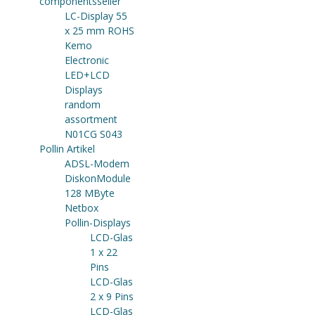
componentsseller
LC-Display 55
x 25 mm ROHS
Kemo
Electronic
LED+LCD
Displays
random
assortment
N01CG S043
Pollin Artikel
ADSL-Modem
DiskonModule
128 MByte
Netbox
Pollin-Displays
LCD-Glas
1 x 22
Pins
LCD-Glas
2 x 9 Pins
LCD-Glas