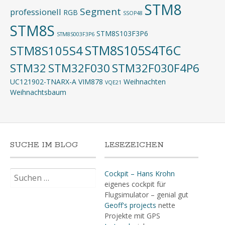
STM8
Segment
professionell
RGB
SSOP48
STM8S
STM8S103F3P6
STM8S003F3P6
STM8S105S4T6C
STM8S105S4
STM32
STM32F030
STM32F030F4P6
UC121902-TNARX-A
VIM878
Weihnachten
VQE21
Weihnachtsbaum
SUCHE IM BLOG
LESEZEICHEN
Suchen
Cockpit – Hans Krohn
nach:
eigenes cockpit für
Flugsimulator – genial gut
Geoff's projects
nette
Projekte mit GPS