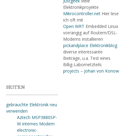
Justgeek
viele
Elektronikprojekte
Mikrocontroller.net
Hier lese
ich oft mit
Open WRT
Embedded Linux
vorrangig auf Routern/DSL-
Modems installieren
pickandplace Elektronikblog
diverse interessante
Beiträge, u.a. Test eines
Billig-Labornetzteils
projects – Johan von Konow
SEITEN
gebrauchte Elektronik neu
verwenden
Aztech MSP3880SP-
W internes Modem
electronic-