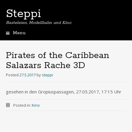
Steppi
Basteleien, Modellbahn und Kino
Menu
Skip
to
content
Pirates of the Caribbean
Salazars Rache 3D
Posted
27.5.2017
by
steppi
gesehen in den Gropiuspassagen, 27.05.2017, 17:15 Uhr
Posted in:
Kino