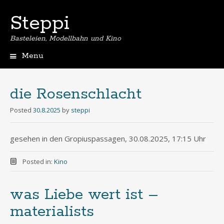
Steppi
Basteleien, Modellbahn und Kino
Menu
Skip
to
content
die Rosenschlacht
Posted
30.8.2025
by
steppi
gesehen in den Gropiuspassagen, 30.08.2025, 17:15 Uhr
Posted in:
Kino
was Liebe wert ist –
materialists