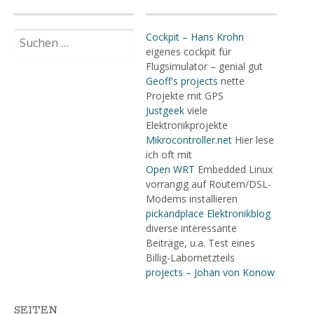
Suchen
Cockpit – Hans Krohn
nach:
eigenes cockpit für
Flugsimulator – genial gut
Geoff's projects
nette
Projekte mit GPS
Justgeek
viele
Elektronikprojekte
Mikrocontroller.net
Hier lese
ich oft mit
Open WRT
Embedded Linux
vorrangig auf Routern/DSL-
Modems installieren
pickandplace Elektronikblog
diverse interessante
Beiträge, u.a. Test eines
Billig-Labornetzteils
projects – Johan von Konow
SEITEN