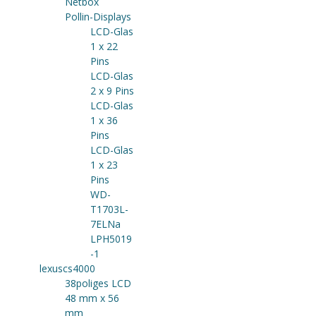
Netbox
Pollin-Displays
LCD-Glas
1 x 22
Pins
LCD-Glas
2 x 9 Pins
LCD-Glas
1 x 36
Pins
LCD-Glas
1 x 23
Pins
WD-
T1703L-
7ELNa
LPH5019
-1
lexuscs4000
38poliges LCD
48 mm x 56
mm