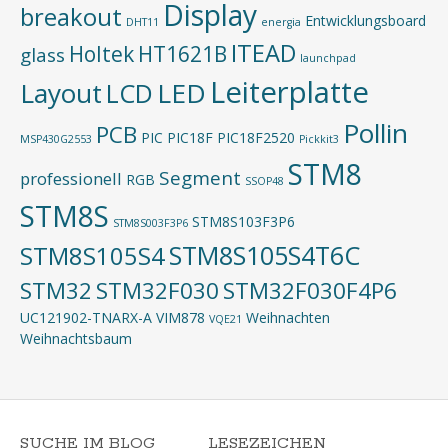
Display
breakout
Entwicklungsboard
DHT11
energia
ITEAD
Holtek
HT1621B
glass
launchpad
Leiterplatte
Layout
LED
LCD
Pollin
PCB
PIC
PIC18F
PIC18F2520
MSP430G2553
Pickkit3
STM8
Segment
professionell
RGB
SSOP48
STM8S
STM8S103F3P6
STM8S003F3P6
STM8S105S4T6C
STM8S105S4
STM32
STM32F030
STM32F030F4P6
UC121902-TNARX-A
VIM878
Weihnachten
VQE21
Weihnachtsbaum
SUCHE IM BLOG
LESEZEICHEN