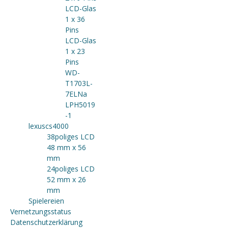
LCD-Glas
1 x 36
Pins
LCD-Glas
1 x 23
Pins
WD-
T1703L-
7ELNa
LPH5019
-1
lexuscs4000
38poliges LCD
48 mm x 56
mm
24poliges LCD
52 mm x 26
mm
Spielereien
Vernetzungsstatus
Datenschutzerklärung