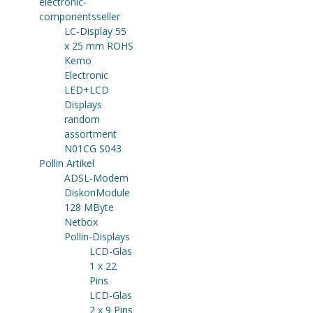
electronic-
componentsseller
LC-Display 55
x 25 mm ROHS
Kemo
Electronic
LED+LCD
Displays
random
assortment
N01CG S043
Pollin Artikel
ADSL-Modem
DiskonModule
128 MByte
Netbox
Pollin-Displays
LCD-Glas
1 x 22
Pins
LCD-Glas
2 x 9 Pins