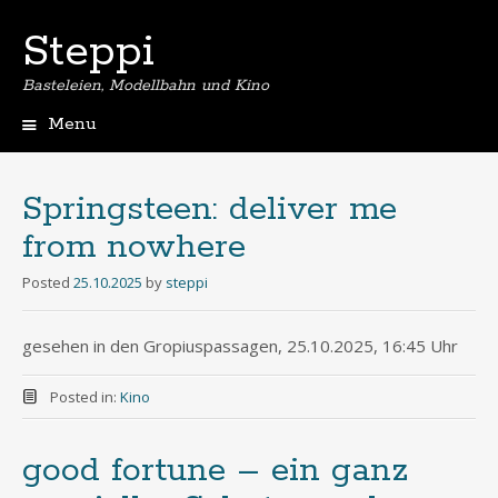
Steppi
Basteleien, Modellbahn und Kino
Menu
Skip
to
content
Springsteen: deliver me
from nowhere
Posted
25.10.2025
by
steppi
gesehen in den Gropiuspassagen, 25.10.2025, 16:45 Uhr
Posted in:
Kino
good fortune – ein ganz