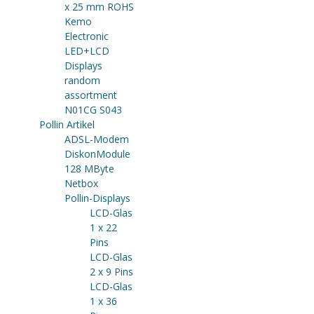
x 25 mm ROHS
Kemo
Electronic
LED+LCD
Displays
random
assortment
N01CG S043
Pollin Artikel
ADSL-Modem
DiskonModule
128 MByte
Netbox
Pollin-Displays
LCD-Glas
1 x 22
Pins
LCD-Glas
2 x 9 Pins
LCD-Glas
1 x 36