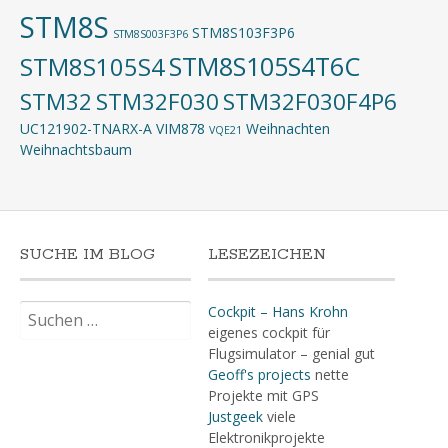
STM8S
STM8S103F3P6
STM8S003F3P6
STM8S105S4T6C
STM8S105S4
STM32
STM32F030
STM32F030F4P6
UC121902-TNARX-A
VIM878
Weihnachten
VQE21
Weihnachtsbaum
SUCHE IM BLOG
LESEZEICHEN
Suchen
Cockpit – Hans Krohn
nach:
eigenes cockpit für
Flugsimulator – genial gut
Geoff's projects
nette
Projekte mit GPS
Justgeek
viele
Elektronikprojekte