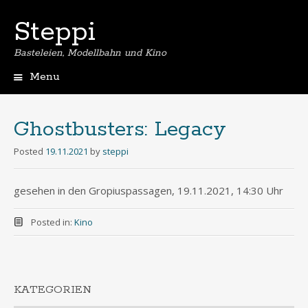
Steppi
Basteleien, Modellbahn und Kino
Menu
Skip
to
content
Ghostbusters: Legacy
Posted
19.11.2021
by
steppi
gesehen in den Gropiuspassagen, 19.11.2021, 14:30 Uhr
Posted in:
Kino
KATEGORIEN