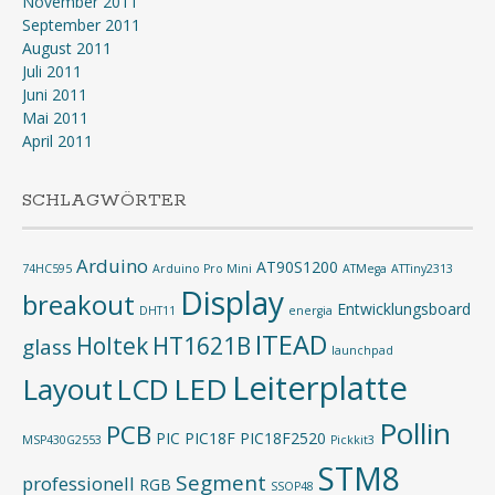
November 2011
September 2011
August 2011
Juli 2011
Juni 2011
Mai 2011
April 2011
SCHLAGWÖRTER
Arduino
AT90S1200
74HC595
Arduino Pro Mini
ATMega
ATTiny2313
Display
breakout
Entwicklungsboard
DHT11
energia
ITEAD
Holtek
HT1621B
glass
launchpad
Leiterplatte
Layout
LED
LCD
Pollin
PCB
PIC
PIC18F
PIC18F2520
MSP430G2553
Pickkit3
STM8
Segment
professionell
RGB
SSOP48