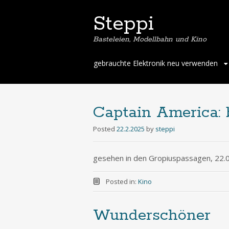
Steppi
Basteleien, Modellbahn und Kino
Skip
gebrauchte Elektronik neu verwenden
to
content
Captain America:
Posted
22.2.2025
by
steppi
gesehen in den Gropiuspassagen, 22.
Posted in:
Kino
Wunderschöner