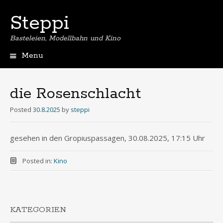
Steppi
Basteleien, Modellbahn und Kino
Menu
Skip
to
content
die Rosenschlacht
Posted
30.8.2025
by
steppi
gesehen in den Gropiuspassagen, 30.08.2025, 17:15 Uhr
Posted in:
Kino
KATEGORIEN