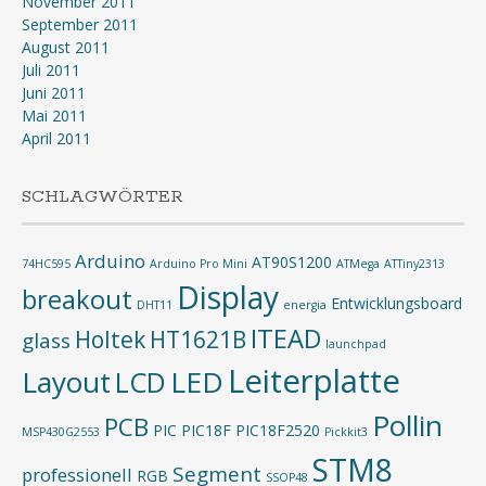
November 2011
September 2011
August 2011
Juli 2011
Juni 2011
Mai 2011
April 2011
SCHLAGWÖRTER
Arduino
AT90S1200
74HC595
Arduino Pro Mini
ATMega
ATTiny2313
Display
breakout
Entwicklungsboard
DHT11
energia
ITEAD
Holtek
HT1621B
glass
launchpad
Leiterplatte
Layout
LED
LCD
Pollin
PCB
PIC
PIC18F
PIC18F2520
MSP430G2553
Pickkit3
STM8
Segment
professionell
RGB
SSOP48