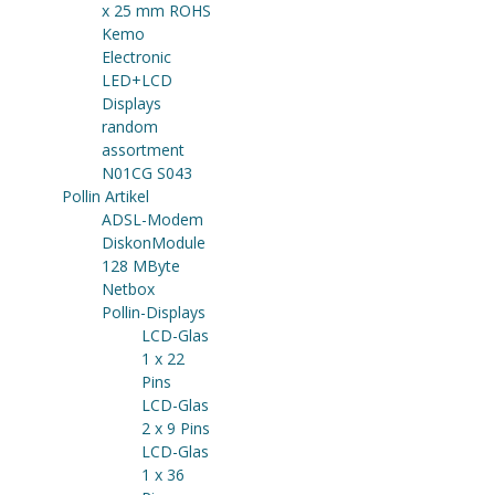
x 25 mm ROHS
Kemo
Electronic
LED+LCD
Displays
random
assortment
N01CG S043
Pollin Artikel
ADSL-Modem
DiskonModule
128 MByte
Netbox
Pollin-Displays
LCD-Glas
1 x 22
Pins
LCD-Glas
2 x 9 Pins
LCD-Glas
1 x 36