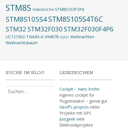
STM8S
STM8S103F3P6
STM8S003F3P6
STM8S105S4T6C
STM8S105S4
STM32
STM32F030
STM32F030F4P6
UC121902-TNARX-A
VIM878
Weihnachten
VQE21
Weihnachtsbaum
SUCHE IM BLOG
LESEZEICHEN
Suchen
Cockpit – Hans Krohn
nach:
eigenes cockpit für
Flugsimulator – genial gut
Geoff's projects
nette
Projekte mit GPS
Justgeek
viele
Elektronikprojekte