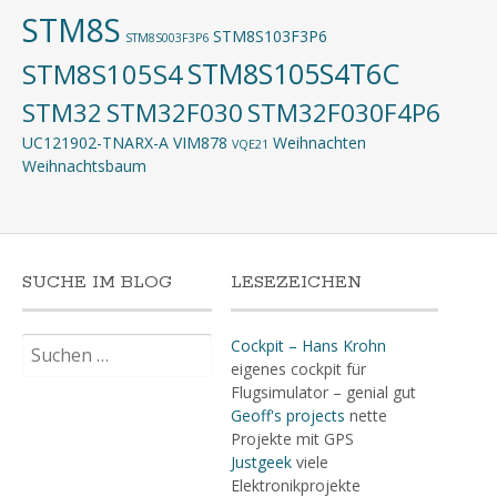
STM8S
STM8S103F3P6
STM8S003F3P6
STM8S105S4T6C
STM8S105S4
STM32
STM32F030
STM32F030F4P6
UC121902-TNARX-A
VIM878
Weihnachten
VQE21
Weihnachtsbaum
SUCHE IM BLOG
LESEZEICHEN
Suchen
Cockpit – Hans Krohn
nach:
eigenes cockpit für
Flugsimulator – genial gut
Geoff's projects
nette
Projekte mit GPS
Justgeek
viele
Elektronikprojekte