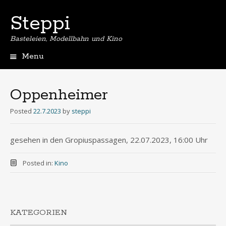
Steppi
Basteleien, Modellbahn und Kino
Menu
Skip
to
content
Oppenheimer
Posted
22.7.2023
by
steppi
gesehen in den Gropiuspassagen, 22.07.2023, 16:00 Uhr
Posted in:
Kino
KATEGORIEN