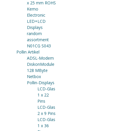
x 25 mm ROHS
Kemo
Electronic
LED+LCD
Displays
random
assortment
N01CG S043
Pollin Artikel
ADSL-Modem
DiskonModule
128 MByte
Netbox
Pollin-Displays
LCD-Glas
1 x 22
Pins
LCD-Glas
2 x 9 Pins
LCD-Glas
1 x 36