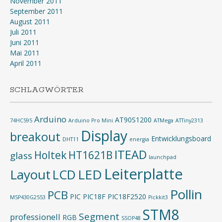
November 2011
September 2011
August 2011
Juli 2011
Juni 2011
Mai 2011
April 2011
SCHLAGWÖRTER
Arduino
AT90S1200
74HC595
Arduino Pro Mini
ATMega
ATTiny2313
Display
breakout
Entwicklungsboard
DHT11
energia
ITEAD
Holtek
HT1621B
glass
launchpad
Leiterplatte
Layout
LED
LCD
Pollin
PCB
PIC
PIC18F
PIC18F2520
MSP430G2553
Pickkit3
STM8
Segment
professionell
RGB
SSOP48