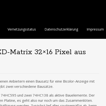
Vernetzungsstatus
Datenschutzerklärung
Impressum
ED-Matrix 32×16 Pixel aus
denen Anbietern einen Bausatz für eine Bicolor-Anzeige mit
gibt zwei verschiedene Bausätze.
 74HC595 und zwei 74HC138 als aktive Bauelemente. Der
en Platine, es geht also nur noch um das Zusammenlöten.
häftigung werden. Zunächst lief alles routinemäßig ab, beim