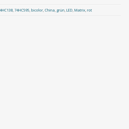
4HC138
,
74HC595
,
bicolor
,
China
,
grün
,
LED
,
Matrix
,
rot