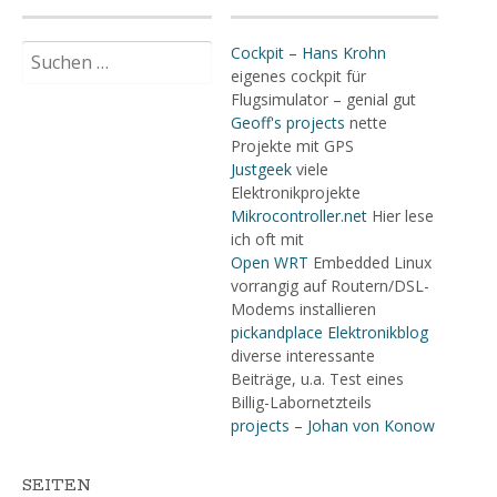
Suchen
Cockpit – Hans Krohn
nach:
eigenes cockpit für
Flugsimulator – genial gut
Geoff's projects
nette
Projekte mit GPS
Justgeek
viele
Elektronikprojekte
Mikrocontroller.net
Hier lese
ich oft mit
Open WRT
Embedded Linux
vorrangig auf Routern/DSL-
Modems installieren
pickandplace Elektronikblog
diverse interessante
Beiträge, u.a. Test eines
Billig-Labornetzteils
projects – Johan von Konow
SEITEN