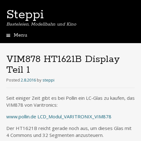
Steppi
Basteleien, Modellbahn und Kino
Menu
Skip
to
content
VIM878 HT1621B Display
Teil 1
Posted
2.8.2016
by
steppi
Seit einiger Zeit gibt es bei Pollin ein LC-Glas zu kaufen, das
VIM878 von Varitronics:
www.pollin.de LCD_Modul_VARITRONIX_VIM878
Der HT1621B reicht gerade noch aus, um dieses Glas mit
4 Commons und 32 Segmenten anzusteuern.