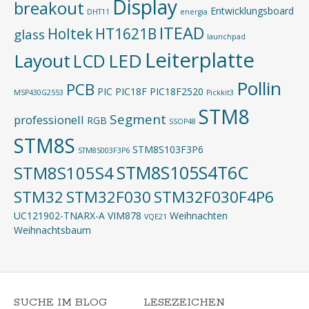
Display
breakout
Entwicklungsboard
DHT11
energia
ITEAD
Holtek
HT1621B
glass
launchpad
Leiterplatte
Layout
LED
LCD
Pollin
PCB
PIC
PIC18F
PIC18F2520
MSP430G2553
Pickkit3
STM8
Segment
professionell
RGB
SSOP48
STM8S
STM8S103F3P6
STM8S003F3P6
STM8S105S4T6C
STM8S105S4
STM32
STM32F030
STM32F030F4P6
UC121902-TNARX-A
VIM878
Weihnachten
VQE21
Weihnachtsbaum
SUCHE IM BLOG
LESEZEICHEN