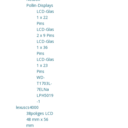
Pollin-Displays
LCD-Glas
1 x 22
Pins
LCD-Glas
2 x 9 Pins
LCD-Glas
1 x 36
Pins
LCD-Glas
1 x 23
Pins
WD-
T1703L-
7ELNa
LPH5019
-1
lexuscs4000
38poliges LCD
48 mm x 56
mm