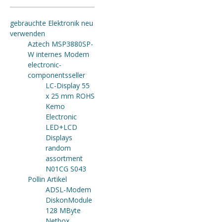
gebrauchte Elektronik neu
verwenden
Aztech MSP3880SP-
W internes Modem
electronic-
componentsseller
LC-Display 55
x 25 mm ROHS
Kemo
Electronic
LED+LCD
Displays
random
assortment
N01CG S043
Pollin Artikel
ADSL-Modem
DiskonModule
128 MByte
Netbox