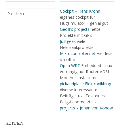
Suchen
Cockpit – Hans Krohn
nach:
eigenes cockpit für
Flugsimulator – genial gut
Geoff's projects
nette
Projekte mit GPS
Justgeek
viele
Elektronikprojekte
Mikrocontroller.net
Hier lese
ich oft mit
Open WRT
Embedded Linux
vorrangig auf Routern/DSL-
Modems installieren
pickandplace Elektronikblog
diverse interessante
Beiträge, u.a. Test eines
Billig-Labornetzteils
projects – Johan von Konow
SEITEN