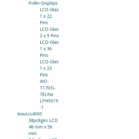
Pollin-Displays
LCD-Glas
1 x 22
Pins
LCD-Glas
2 x 9 Pins
LCD-Glas
1 x 36
Pins
LCD-Glas
1 x 23
Pins
WD-
T1703L-
7ELNa
LPH5019
-1
lexuscs4000
38poliges LCD
48 mm x 56
mm