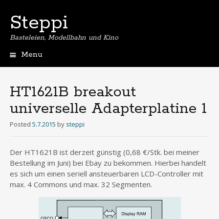
Steppi
Basteleien, Modellbahn und Kino
Menu
Skip
to
content
HT1621B breakout
universelle Adapterplatine 1
Posted
5.7.2015
by
steppi
Der HT1621B ist derzeit günstig (0,68 €/Stk. bei meiner
Bestellung im Juni) bei Ebay zu bekommen. Hierbei handelt
es sich um einen seriell ansteuerbaren LCD-Controller mit
max. 4 Commons und max. 32 Segmenten.