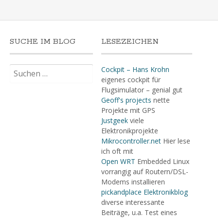
SUCHE IM BLOG
LESEZEICHEN
Suchen
Cockpit – Hans Krohn
nach:
eigenes cockpit für
Flugsimulator – genial gut
Geoff's projects
nette
Projekte mit GPS
Justgeek
viele
Elektronikprojekte
Mikrocontroller.net
Hier lese
ich oft mit
Open WRT
Embedded Linux
vorrangig auf Routern/DSL-
Modems installieren
pickandplace Elektronikblog
diverse interessante
Beiträge, u.a. Test eines