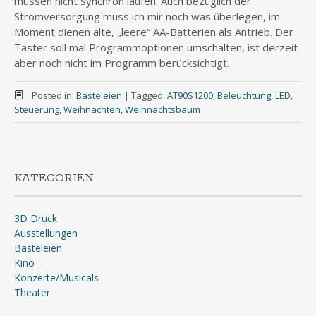
müssen nicht synchron laufen. Auch bezüglich der
Stromversorgung muss ich mir noch was überlegen, im
Moment dienen alte, „leere“ AA-Batterien als Antrieb. Der
Taster soll mal Programmoptionen umschalten, ist derzeit
aber noch nicht im Programm berücksichtigt.
Posted in:
Basteleien
|
Tagged:
AT90S1200
,
Beleuchtung
,
LED
,
Steuerung
,
Weihnachten
,
Weihnachtsbaum
KATEGORIEN
3D Druck
Ausstellungen
Basteleien
Kino
Konzerte/Musicals
Theater