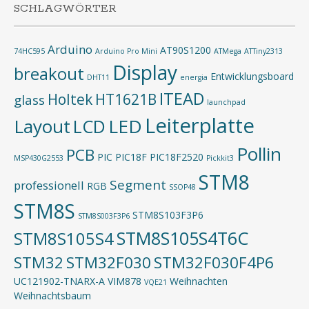
SCHLAGWÖRTER
Arduino
AT90S1200
74HC595
Arduino Pro Mini
ATMega
ATTiny2313
Display
breakout
Entwicklungsboard
DHT11
energia
ITEAD
Holtek
HT1621B
glass
launchpad
Leiterplatte
Layout
LED
LCD
Pollin
PCB
PIC
PIC18F
PIC18F2520
MSP430G2553
Pickkit3
STM8
Segment
professionell
RGB
SSOP48
STM8S
STM8S103F3P6
STM8S003F3P6
STM8S105S4T6C
STM8S105S4
STM32
STM32F030
STM32F030F4P6
UC121902-TNARX-A
VIM878
Weihnachten
VQE21
Weihnachtsbaum