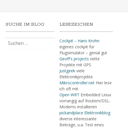
SUCHE IM BLOG
LESEZEICHEN
Suchen
Cockpit – Hans Krohn
nach:
eigenes cockpit für
Flugsimulator – genial gut
Geoff's projects
nette
Projekte mit GPS
Justgeek
viele
Elektronikprojekte
Mikrocontroller.net
Hier lese
ich oft mit
Open WRT
Embedded Linux
vorrangig auf Routern/DSL-
Modems installieren
pickandplace Elektronikblog
diverse interessante
Beiträge, u.a. Test eines