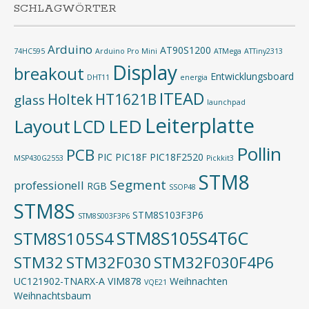
SCHLAGWÖRTER
Arduino
AT90S1200
74HC595
Arduino Pro Mini
ATMega
ATTiny2313
Display
breakout
Entwicklungsboard
DHT11
energia
ITEAD
Holtek
HT1621B
glass
launchpad
Leiterplatte
Layout
LED
LCD
Pollin
PCB
PIC
PIC18F
PIC18F2520
MSP430G2553
Pickkit3
STM8
Segment
professionell
RGB
SSOP48
STM8S
STM8S103F3P6
STM8S003F3P6
STM8S105S4T6C
STM8S105S4
STM32
STM32F030
STM32F030F4P6
UC121902-TNARX-A
VIM878
Weihnachten
VQE21
Weihnachtsbaum