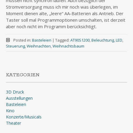
müssen nicht synchron laufen. Auch bezüglich der
Stromversorgung muss ich mir noch was überlegen, im
Moment dienen alte, „leere“ AA-Batterien als Antrieb. Der
Taster soll mal Programmoptionen umschalten, ist derzeit
aber noch nicht im Programm berücksichtigt.
Posted in:
Basteleien
|
Tagged:
AT90S1200
,
Beleuchtung
,
LED
,
Steuerung
,
Weihnachten
,
Weihnachtsbaum
KATEGORIEN
3D Druck
Ausstellungen
Basteleien
Kino
Konzerte/Musicals
Theater