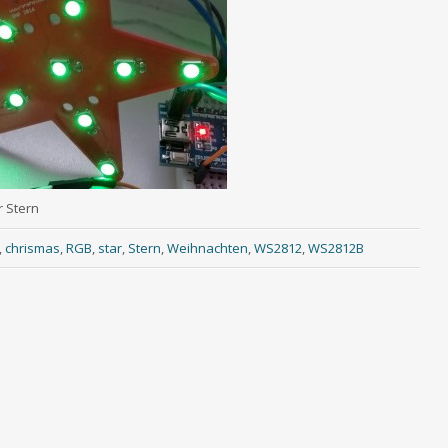
 Stern
,
chrismas
,
RGB
,
star
,
Stern
,
Weihnachten
,
WS2812
,
WS2812B