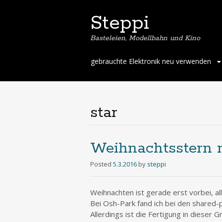
Steppi
Basteleien, Modellbahn und Kino
Skip
gebrauchte Elektronik neu verwenden
to
content
star
Weihnachtsstern 
Posted
5.3.2016
by
steppi
Weihnachten ist gerade erst vorbei, al
Bei Osh-Park fand ich bei den shared-
Allerdings ist die Fertigung in dieser 