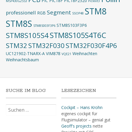
PIC
PIC18F
PIC18F2520
MSP430G2553
Pickkit3
STM8
Segment
professionell
RGB
SSOP48
STM8S
STM8S103F3P6
STM8S003F3P6
STM8S105S4T6C
STM8S105S4
STM32
STM32F030
STM32F030F4P6
UC121902-TNARX-A
VIM878
Weihnachten
VQE21
Weihnachtsbaum
SUCHE IM BLOG
LESEZEICHEN
Suchen
Cockpit – Hans Krohn
nach:
eigenes cockpit für
Flugsimulator – genial gut
Geoff's projects
nette