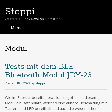
Steppi
Basteleien, Modellbahn und Kino
Menu
Skip
to
content
Modul
Tests mit dem BLE
Bluetooth Modul JDY-23
Posted
18.3.2023
by
steppi
Wie im Februar bereits geschildert, gibt es zu diesem
Modul ein Datenblatt, welches eine äußere Beschaltung mit
Tastern und LED bereithält und auch die wesentlichen