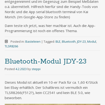
entgegennimmt und im Gegenzug zum Beispiel Meßdaten
o.ä. übermittelt. Hilfreich hierfür sind die Handy-Tools von
Nordic und die App serial bluetooth terminal von Kai
Morich. (Im Google-App-Store zu finden)
Dann teste ich jetzt, was hier machbar ist. Auch die App-
Programmierung ist noch ein offenes Thema.
Posted in:
Basteleien
|
Tagged:
BLE
,
Bluetooth
,
JDY-23
,
Modul
,
TLSR8266
Bluetooth-Modul JDY-23
Posted
4.2.2023
by
steppi
Dieses Modul ist aktuell im 10-er Pack für ca. 1,60 €/Stück
bei Ebay erhältlich. Der Schaltkreis ist vermutlich ein
TLSR8266(F512?), kein CC2541 und kein BLE 5.0, wie
beworben.