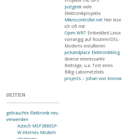
Projekte mit GPS
Justgeek
viele
Elektronikprojekte
Mikrocontroller.net
Hier lese
ich oft mit
Open WRT
Embedded Linux
vorrangig auf Routern/DSL-
Modems installieren
pickandplace Elektronikblog
diverse interessante
Beiträge, u.a. Test eines
Billig-Labornetzteils
projects – Johan von Konow
SEITEN
gebrauchte Elektronik neu
verwenden
Aztech MSP3880SP-
W internes Modem
electronic-