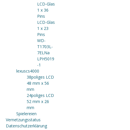
LCD-Glas
1 x 36
Pins
LCD-Glas
1 x 23
Pins
WD-
T1703L-
7ELNa
LPH5019
-1
lexuscs4000
38poliges LCD
48 mm x 56
mm
24poliges LCD
52 mm x 26
mm
Spielereien
Vernetzungsstatus
Datenschutzerklärung