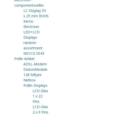
componentsseller
LC-Display 55
x 25 mm ROHS
Kemo
Electronic
LED+LCD
Displays
random
assortment
N01CG S043
Pollin Artikel
ADSL-Modem
DiskonModule
128 MByte
Netbox
Pollin-Displays
LCD-Glas
1 x 22
Pins
LCD-Glas
2 x 9 Pins