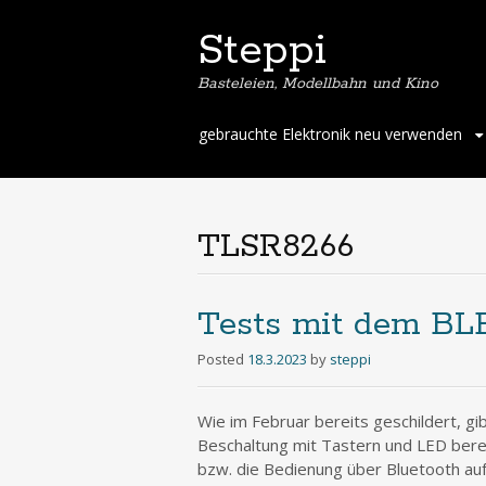
Steppi
Basteleien, Modellbahn und Kino
Skip
gebrauchte Elektronik neu verwenden
to
content
TLSR8266
Tests mit dem BL
Posted
18.3.2023
by
steppi
Wie im Februar bereits geschildert, g
Beschaltung mit Tastern und LED bere
bzw. die Bedienung über Bluetooth aufz