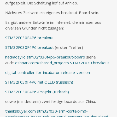
aufgespielt. Die Schaltung lief auf Anhieb.
Nächstes Ziel wird ein eigenes breakout-Board sein.
Es gibt andere Entwürfe im Internet, die mir aber aus
diversen Gründen nicht zusagen:
STM32F030F4P6 breakout
STM32F030F4P6 breakout
(erster Treffer)
hackaday.io stm32f030f4p6-breakout-board
siehe
auch:
oshpark.com/shared_projects STM32F030 breakout
digital-controller-for-incubator-release-version
STM32F030F4P6 mit OLED (russisch)
STM32F030F4P6-Projekt (türkisch)
sowie (mindestens) zwei fertige boards aus China:
thanksbuyer.com stm32f030-arm-cortex-m0-
development-board-usb-tp-serial-support-isp-download