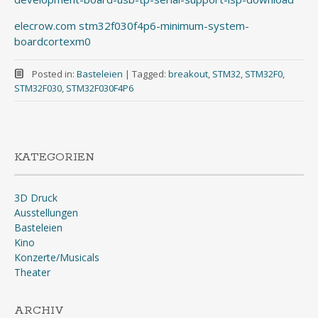
elecrow.com stm32f030f4p6-minimum-system-
boardcortexm0
Posted in:
Basteleien
|
Tagged:
breakout
,
STM32
,
STM32F0
,
STM32F030
,
STM32F030F4P6
KATEGORIEN
3D Druck
Ausstellungen
Basteleien
Kino
Konzerte/Musicals
Theater
ARCHIV