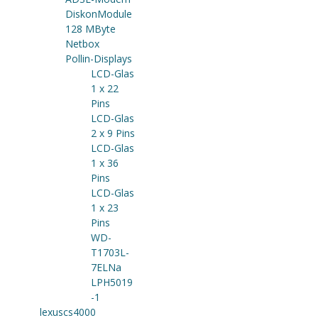
DiskonModule
128 MByte
Netbox
Pollin-Displays
LCD-Glas
1 x 22
Pins
LCD-Glas
2 x 9 Pins
LCD-Glas
1 x 36
Pins
LCD-Glas
1 x 23
Pins
WD-
T1703L-
7ELNa
LPH5019
-1
lexuscs4000