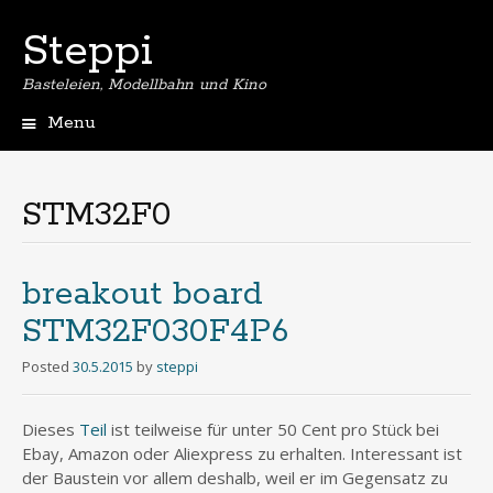
Steppi
Basteleien, Modellbahn und Kino
Menu
Skip
to
content
STM32F0
breakout board
STM32F030F4P6
Posted
30.5.2015
by
steppi
Dieses
Teil
ist teilweise für unter 50 Cent pro Stück bei
Ebay, Amazon oder Aliexpress zu erhalten. Interessant ist
der Baustein vor allem deshalb, weil er im Gegensatz zu