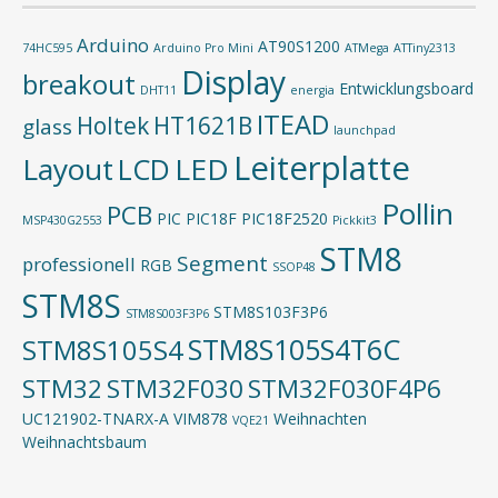
Arduino
AT90S1200
74HC595
Arduino Pro Mini
ATMega
ATTiny2313
Display
breakout
Entwicklungsboard
DHT11
energia
ITEAD
Holtek
HT1621B
glass
launchpad
Leiterplatte
Layout
LED
LCD
Pollin
PCB
PIC
PIC18F
PIC18F2520
MSP430G2553
Pickkit3
STM8
Segment
professionell
RGB
SSOP48
STM8S
STM8S103F3P6
STM8S003F3P6
STM8S105S4T6C
STM8S105S4
STM32
STM32F030
STM32F030F4P6
UC121902-TNARX-A
VIM878
Weihnachten
VQE21
Weihnachtsbaum