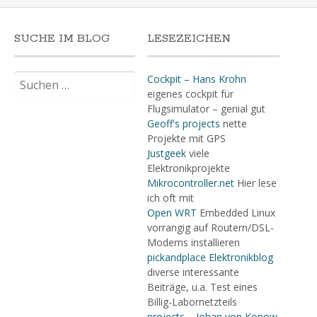
SUCHE IM BLOG
LESEZEICHEN
Suchen
Cockpit – Hans Krohn
nach:
eigenes cockpit für
Flugsimulator – genial gut
Geoff's projects
nette
Projekte mit GPS
Justgeek
viele
Elektronikprojekte
Mikrocontroller.net
Hier lese
ich oft mit
Open WRT
Embedded Linux
vorrangig auf Routern/DSL-
Modems installieren
pickandplace Elektronikblog
diverse interessante
Beiträge, u.a. Test eines
Billig-Labornetzteils
projects – Johan von Konow