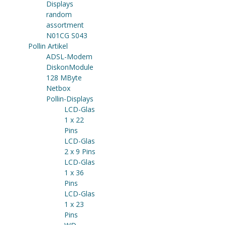
Displays
random
assortment
N01CG S043
Pollin Artikel
ADSL-Modem
DiskonModule
128 MByte
Netbox
Pollin-Displays
LCD-Glas
1 x 22
Pins
LCD-Glas
2 x 9 Pins
LCD-Glas
1 x 36
Pins
LCD-Glas
1 x 23
Pins