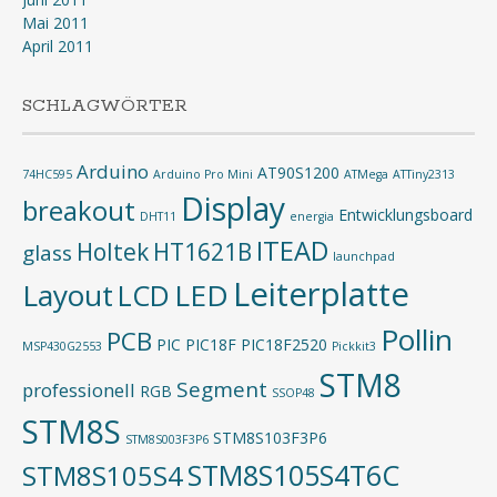
Mai 2011
April 2011
SCHLAGWÖRTER
Arduino
AT90S1200
74HC595
Arduino Pro Mini
ATMega
ATTiny2313
Display
breakout
Entwicklungsboard
DHT11
energia
ITEAD
Holtek
HT1621B
glass
launchpad
Leiterplatte
Layout
LED
LCD
Pollin
PCB
PIC
PIC18F
PIC18F2520
MSP430G2553
Pickkit3
STM8
Segment
professionell
RGB
SSOP48
STM8S
STM8S103F3P6
STM8S003F3P6
STM8S105S4T6C
STM8S105S4