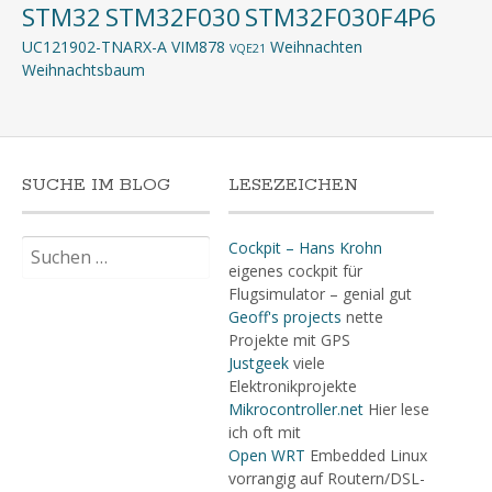
STM32
STM32F030
STM32F030F4P6
UC121902-TNARX-A
VIM878
Weihnachten
VQE21
Weihnachtsbaum
SUCHE IM BLOG
LESEZEICHEN
Suchen
Cockpit – Hans Krohn
nach:
eigenes cockpit für
Flugsimulator – genial gut
Geoff's projects
nette
Projekte mit GPS
Justgeek
viele
Elektronikprojekte
Mikrocontroller.net
Hier lese
ich oft mit
Open WRT
Embedded Linux
vorrangig auf Routern/DSL-