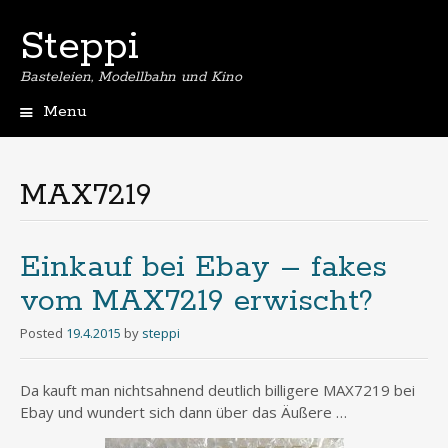
Steppi
Basteleien, Modellbahn und Kino
Menu
Skip
to
content
MAX7219
Einkauf bei Ebay – fakes
vom MAX7219 erwischt?
Posted
19.4.2015
by
steppi
Da kauft man nichtsahnend deutlich billigere MAX7219 bei
Ebay und wundert sich dann über das Äußere …