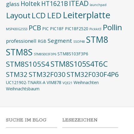
ITEAD
Holtek
HT1621B
glass
launchpad
Leiterplatte
Layout
LED
LCD
Pollin
PCB
PIC
PIC18F
PIC18F2520
MSP430G2553
Pickkit3
STM8
Segment
professionell
RGB
SSOP48
STM8S
STM8S103F3P6
STM8S003F3P6
STM8S105S4T6C
STM8S105S4
STM32
STM32F030
STM32F030F4P6
UC121902-TNARX-A
VIM878
Weihnachten
VQE21
Weihnachtsbaum
SUCHE IM BLOG
LESEZEICHEN