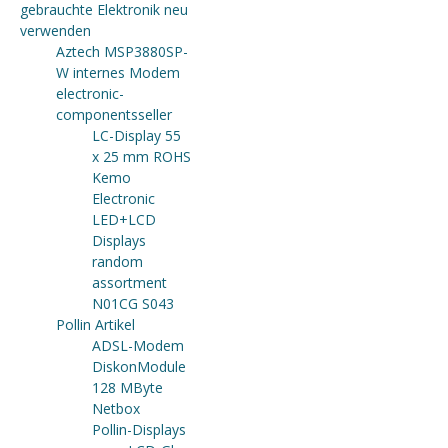
gebrauchte Elektronik neu
verwenden
Aztech MSP3880SP-
W internes Modem
electronic-
componentsseller
LC-Display 55
x 25 mm ROHS
Kemo
Electronic
LED+LCD
Displays
random
assortment
N01CG S043
Pollin Artikel
ADSL-Modem
DiskonModule
128 MByte
Netbox
Pollin-Displays