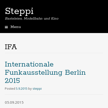
Steppi
Basteleien, Modellbahn und Kino
Menu
Skip
to
content
IFA
Internationale
Funkausstellung Berlin
2015
Posted
5.9.2015
by
steppi
05.09.2015