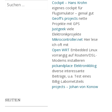
Suchen
Cockpit – Hans Krohn
nach:
eigenes cockpit für
Flugsimulator – genial gut
Geoff's projects
nette
Projekte mit GPS
Justgeek
viele
Elektronikprojekte
Mikrocontroller.net
Hier lese
ich oft mit
Open WRT
Embedded Linux
vorrangig auf Routern/DSL-
Modems installieren
pickandplace Elektronikblog
diverse interessante
Beiträge, u.a. Test eines
Billig-Labornetzteils
projects – Johan von Konow
SEITEN