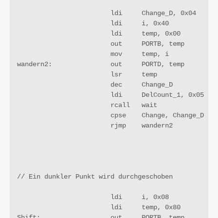
			ldi	Change_D, 0x04

			ldi 	i, 0x40

			ldi	temp, 0x00

			out 	PORTB, temp

			mov	temp, i

wandern2:	        out	PORTD, temp				; dann PORTD

			lsr	temp

			dec	Change_D

			ldi	DelCount_1, 0x05		; 5 Runden durch die Waitschleife

			rcall 	wait

			cpse	Change, Change_D

			rjmp	wandern2

// Ein dunkler Punkt wird durchgeschoben

			ldi	i, 0x08

			ldi 	temp, 0x80

Shift:		        out 	PORTB, temp
