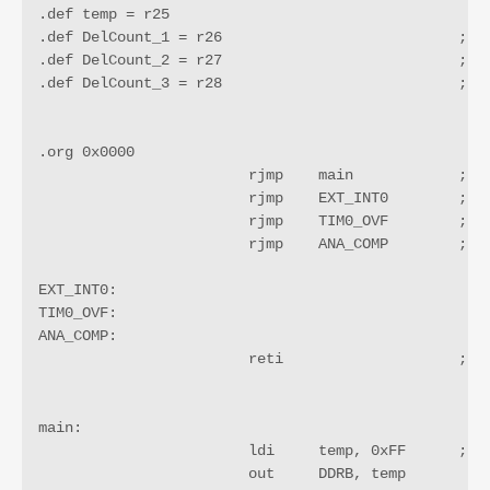
.def temp = r25

.def DelCount_1 = r26				; bestimmt die Dauer der äußeren Warteschleife

.def DelCount_2 = r27				; mittlere Warteschleife

.def DelCount_3 = r28				; innere Warteschleife

.org 0x0000

        	        rjmp   	main            ; Programmstart

			rjmp 	EXT_INT0 	; IRQ0 Handler

			rjmp 	TIM0_OVF 	; Timer0 Overflow Handler

			rjmp 	ANA_COMP 	; Analog Comparator Handler			

EXT_INT0: 

TIM0_OVF: 

ANA_COMP: 

			reti			; fehlgeleitete Interrupts abfangen (sollte eigentlich nicht vorkommen)

main:

			ldi   	temp, 0xFF      ; Port B und D auf Ausgang

      		        out  	DDRB, temp
