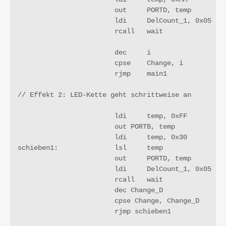
			out	PORTD, temp		

			ldi	DelCount_1, 0x05		; 5 Warterunden

			rcall 	wait

			dec	i

			cpse 	Change, i			; Schleife zu Ende?

			rjmp 	main1

// Effekt 2: LED-Kette geht schrittweise an

			ldi	temp, 0xFF

			out PORTB, temp

			ldi	temp, 0x30

schieben1:	        lsl	temp					; zuerst PORTD anschalten

			out	PORTD, temp

			ldi	DelCount_1, 0x05		; 5 Waitrunden

			rcall 	wait

			dec Change_D

			cpse Change, Change_D

			rjmp schieben1
