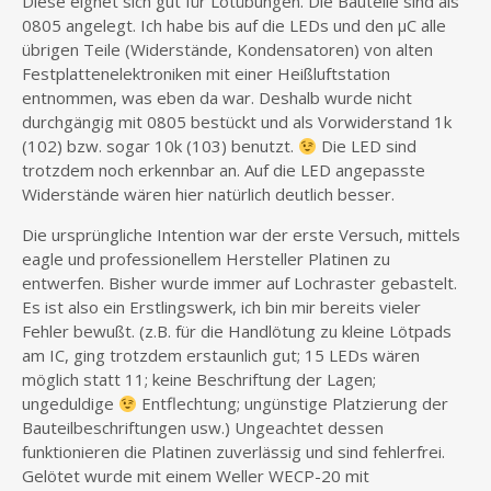
Diese eignet sich gut für Lötübungen. Die Bauteile sind als
0805 angelegt. Ich habe bis auf die LEDs und den µC alle
übrigen Teile (Widerstände, Kondensatoren) von alten
Festplattenelektroniken mit einer Heißluftstation
entnommen, was eben da war. Deshalb wurde nicht
durchgängig mit 0805 bestückt und als Vorwiderstand 1k
(102) bzw. sogar 10k (103) benutzt.
Die LED sind
trotzdem noch erkennbar an. Auf die LED angepasste
Widerstände wären hier natürlich deutlich besser.
Die ursprüngliche Intention war der erste Versuch, mittels
eagle und professionellem Hersteller Platinen zu
entwerfen. Bisher wurde immer auf Lochraster gebastelt.
Es ist also ein Erstlingswerk, ich bin mir bereits vieler
Fehler bewußt. (z.B. für die Handlötung zu kleine Lötpads
am IC, ging trotzdem erstaunlich gut; 15 LEDs wären
möglich statt 11; keine Beschriftung der Lagen;
ungeduldige
Entflechtung; ungünstige Platzierung der
Bauteilbeschriftungen usw.) Ungeachtet dessen
funktionieren die Platinen zuverlässig und sind fehlerfrei.
Gelötet wurde mit einem Weller WECP-20 mit