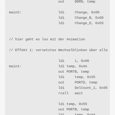
			out  	DDRD, temp

main2:		        ldi 	Change, 0x00		; Variablen initialisieren

			ldi 	Change_B, 0x00

			ldi 	Change_D, 0x03

// hier geht es los mit der Animation

// Effekt 1: versetztes Wechselblinken über alle LED
			ldi	i, 0x06			; 6-mal sollst Du es tun

main1:		        ldi temp, 0xAA				

			out PORTB, temp

			ldi	temp, 0x55

			out	PORTD, temp

			ldi	DelCount_1, 0x05		; 5 Warterunden

			rcall	wait

			ldi temp, 0x55

			out PORTB, temp

			ldi	temp, 0xAA
