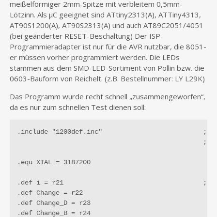
meißelförmiger 2mm-Spitze mit verbleitem 0,5mm-
Lötzinn. Als µC geeignet sind ATtiny2313(A), ATTiny4313,
AT90S1200(A), AT90S2313(A) und auch AT89C2051/4051
(bei geänderter RESET-Beschaltung) Der ISP-
Programmieradapter ist nur für die AVR nutzbar, die 8051-
er müssen vorher programmiert werden. Die LEDs
stammen aus dem SMD-LED-Sortiment von Pollin bzw. die
0603-Bauform von Reichelt. (z.B. Bestellnummer: LY L29K)
Das Programm wurde recht schnell „zusammengeworfen“,
da es nur zum schnellen Test dienen soll:
.include "1200def.inc"				; Das Programm ist für den AT90S1200 geschrieben, 

						; für den ATTiny2313 oder andere sind Änderungen erforderlich!!

.equ XTAL = 3187200

.def i = r21					; diverse Zwischenvariablen

.def Change = r22

.def Change_D = r23

.def Change_B = r24
