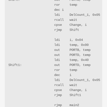
			ror	temp

			dec i

			ldi	DelCount_1, 0x05		; 5 Runden durch die Warteschleife

			rcall	wait

			cpse	Change, i

			rjmp	Shift

			ldi	i, 0x04

			ldi	temp, 0x00

			out 	PORTB, temp

			out	PORTD, temp

			ldi 	temp, 0x40

Shift1:		        out 	PORTD, temp

			ror	temp

			dec 	i

			ldi	DelCount_1, 0x05		; 5 Runden durch die Warteschleife

			rcall	wait

			cpse	Change, i

			rjmp	Shift1

			rjmp 	main2			; Animationsprogramm beginnt von vorn
