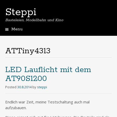
Steppi
Basteleien, Modellbahn und Kino
Menu
Skip
to
content
ATTiny4313
LED Lauflicht mit dem
AT90S1200
Posted
30.8.2014
by
steppi
Endlich war Zeit, meine Testschaltung auch mal
aufzubauen.