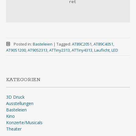
			ret

Posted in:
Basteleien
|
Tagged:
AT89C2051
,
AT89C4051
,
AT90S1200
,
AT90S2313
,
ATTiny2313
,
ATTiny4313
,
Lauflicht
,
LED
KATEGORIEN
3D Druck
Ausstellungen
Basteleien
Kino
Konzerte/Musicals
Theater