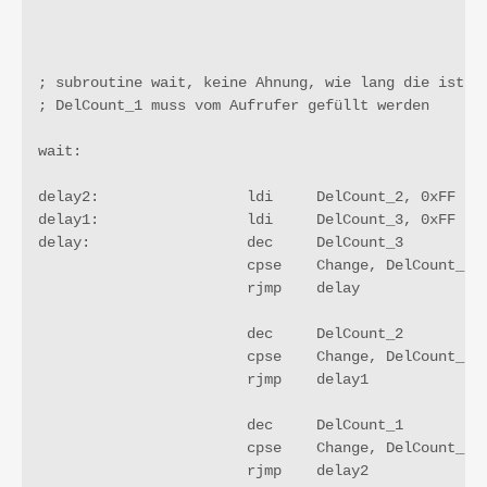
; subroutine wait, keine Ahnung, wie lang die ist, z
; DelCount_1 muss vom Aufrufer gefüllt werden

wait:

delay2:		        ldi 	DelCount_2, 0xFF

delay1:		        ldi	DelCount_3, 0xFF

delay: 		        dec	DelCount_3

			cpse	Change, DelCount_3

       		        rjmp	delay     

			dec	DelCount_2

			cpse	Change, DelCount_2

			rjmp	delay1

			dec	DelCount_1

			cpse	Change, DelCount_1

			rjmp	delay2
