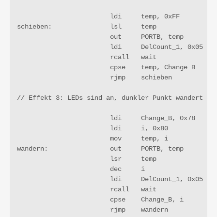
			ldi	temp, 0xFF

schieben:	        lsl	temp					; jetzt ist PORTB dran

			out	PORTB, temp

			ldi	DelCount_1, 0x05		; 5 Waitrunden	

			rcall 	wait

			cpse	temp, Change_B

			rjmp	schieben

// Effekt 3: LEDs sind an, dunkler Punkt wandert dur
			ldi	Change_B, 0x78

			ldi 	i, 0x80

			mov	temp, i

wandern:		out	PORTB, temp			; erst PORTB

			lsr	temp

			dec	i

			ldi	DelCount_1, 0x05		; 5 Runden durch die Waitschleife

			rcall 	wait

			cpse	Change_B, i

			rjmp	wandern
