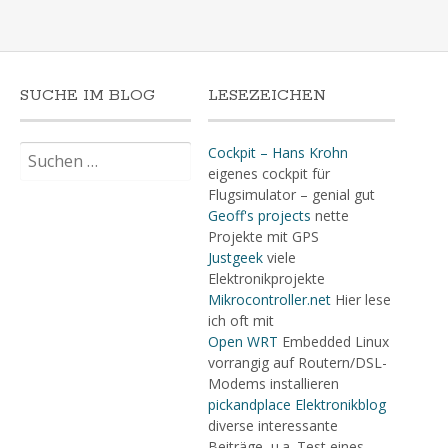
SUCHE IM BLOG
LESEZEICHEN
Suchen
Cockpit – Hans Krohn
nach:
eigenes cockpit für
Flugsimulator – genial gut
Geoff's projects
nette
Projekte mit GPS
Justgeek
viele
Elektronikprojekte
Mikrocontroller.net
Hier lese
ich oft mit
Open WRT
Embedded Linux
vorrangig auf Routern/DSL-
Modems installieren
pickandplace Elektronikblog
diverse interessante
Beiträge, u.a. Test eines