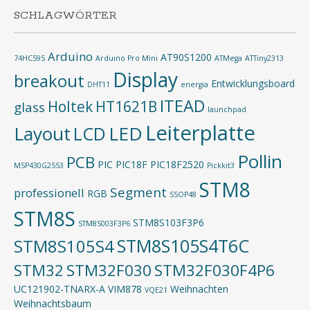
SCHLAGWÖRTER
Arduino
AT90S1200
74HC595
Arduino Pro Mini
ATMega
ATTiny2313
Display
breakout
Entwicklungsboard
DHT11
energia
ITEAD
Holtek
HT1621B
glass
launchpad
Leiterplatte
Layout
LED
LCD
Pollin
PCB
PIC
PIC18F
PIC18F2520
MSP430G2553
Pickkit3
STM8
Segment
professionell
RGB
SSOP48
STM8S
STM8S103F3P6
STM8S003F3P6
STM8S105S4T6C
STM8S105S4
STM32
STM32F030
STM32F030F4P6
UC121902-TNARX-A
VIM878
Weihnachten
VQE21
Weihnachtsbaum