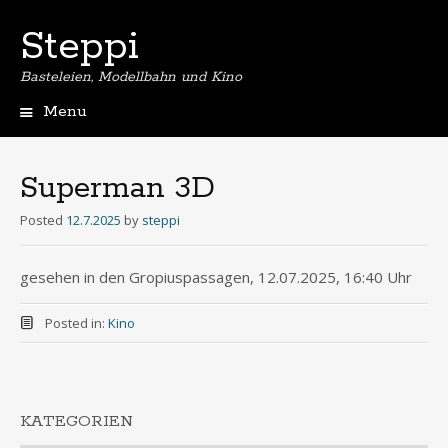
Steppi
Basteleien, Modellbahn und Kino
Menu
Skip
to
content
Superman 3D
Posted
12.7.2025
by
steppi
gesehen in den Gropiuspassagen, 12.07.2025, 16:40 Uhr
Posted in:
Kino
KATEGORIEN