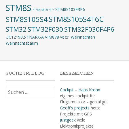
STM8S
STM8S103F3P6
STM8S003F3P6
STM8S105S4T6C
STM8S105S4
STM32
STM32F030
STM32F030F4P6
UC121902-TNARX-A
VIM878
Weihnachten
VQE21
Weihnachtsbaum
SUCHE IM BLOG
LESEZEICHEN
Suchen
Cockpit – Hans Krohn
nach:
eigenes cockpit für
Flugsimulator – genial gut
Geoff's projects
nette
Projekte mit GPS
Justgeek
viele
Elektronikprojekte