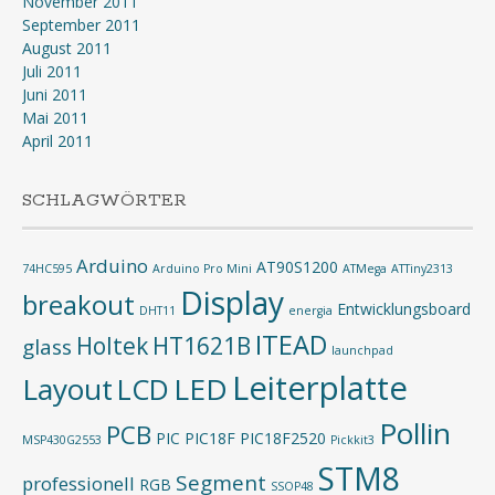
November 2011
September 2011
August 2011
Juli 2011
Juni 2011
Mai 2011
April 2011
SCHLAGWÖRTER
Arduino
AT90S1200
74HC595
Arduino Pro Mini
ATMega
ATTiny2313
Display
breakout
Entwicklungsboard
DHT11
energia
ITEAD
Holtek
HT1621B
glass
launchpad
Leiterplatte
Layout
LED
LCD
Pollin
PCB
PIC
PIC18F
PIC18F2520
MSP430G2553
Pickkit3
STM8
Segment
professionell
RGB
SSOP48