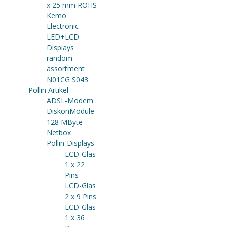
x 25 mm ROHS
Kemo
Electronic
LED+LCD
Displays
random
assortment
N01CG S043
Pollin Artikel
ADSL-Modem
DiskonModule
128 MByte
Netbox
Pollin-Displays
LCD-Glas
1 x 22
Pins
LCD-Glas
2 x 9 Pins
LCD-Glas
1 x 36