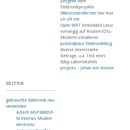
Justgeek
viele
Elektronikprojekte
Mikrocontroller.net
Hier lese
ich oft mit
Open WRT
Embedded Linux
vorrangig auf Routern/DSL-
Modems installieren
pickandplace Elektronikblog
diverse interessante
Beiträge, u.a. Test eines
Billig-Labornetzteils
projects – Johan von Konow
SEITEN
gebrauchte Elektronik neu
verwenden
Aztech MSP3880SP-
W internes Modem
electronic-