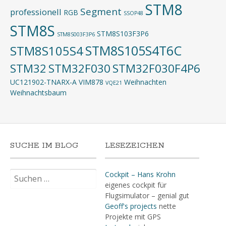
STM8
Segment
professionell
RGB
SSOP48
STM8S
STM8S103F3P6
STM8S003F3P6
STM8S105S4T6C
STM8S105S4
STM32
STM32F030
STM32F030F4P6
UC121902-TNARX-A
VIM878
Weihnachten
VQE21
Weihnachtsbaum
SUCHE IM BLOG
LESEZEICHEN
Suchen
Cockpit – Hans Krohn
nach:
eigenes cockpit für
Flugsimulator – genial gut
Geoff's projects
nette
Projekte mit GPS