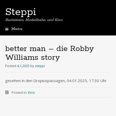
Steppi
Basteleien, Modellbahn und Kino
Menu
Skip
to
content
better man – die Robby
Williams story
Posted
4.1.2025
by
steppi
gesehen in den Gropiuspassagen, 04.01.2025, 17:30 Uhr
Posted in:
Kino