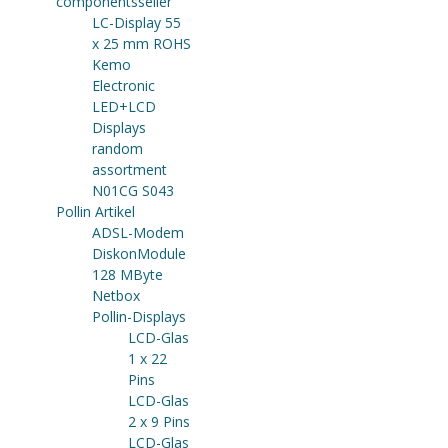
componentsseller
LC-Display 55
x 25 mm ROHS
Kemo
Electronic
LED+LCD
Displays
random
assortment
N01CG S043
Pollin Artikel
ADSL-Modem
DiskonModule
128 MByte
Netbox
Pollin-Displays
LCD-Glas
1 x 22
Pins
LCD-Glas
2 x 9 Pins
LCD-Glas