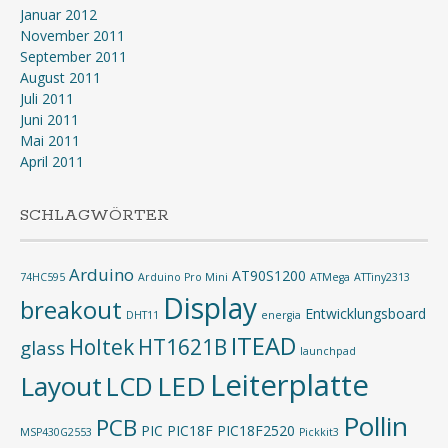
Januar 2012
November 2011
September 2011
August 2011
Juli 2011
Juni 2011
Mai 2011
April 2011
SCHLAGWÖRTER
Arduino
AT90S1200
74HC595
Arduino Pro Mini
ATMega
ATTiny2313
Display
breakout
Entwicklungsboard
DHT11
energia
ITEAD
Holtek
HT1621B
glass
launchpad
Leiterplatte
Layout
LED
LCD
Pollin
PCB
PIC
PIC18F
PIC18F2520
MSP430G2553
Pickkit3