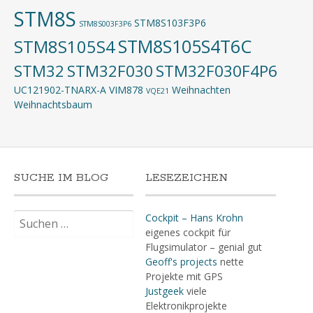
STM8S
STM8S103F3P6
STM8S003F3P6
STM8S105S4T6C
STM8S105S4
STM32
STM32F030
STM32F030F4P6
UC121902-TNARX-A
VIM878
Weihnachten
VQE21
Weihnachtsbaum
SUCHE IM BLOG
LESEZEICHEN
Suchen
Cockpit – Hans Krohn
nach:
eigenes cockpit für
Flugsimulator – genial gut
Geoff's projects
nette
Projekte mit GPS
Justgeek
viele
Elektronikprojekte