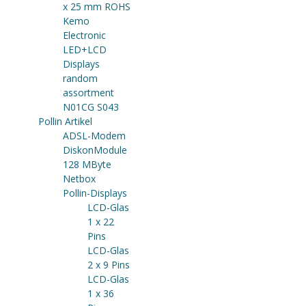
x 25 mm ROHS
Kemo
Electronic
LED+LCD
Displays
random
assortment
N01CG S043
Pollin Artikel
ADSL-Modem
DiskonModule
128 MByte
Netbox
Pollin-Displays
LCD-Glas
1 x 22
Pins
LCD-Glas
2 x 9 Pins
LCD-Glas
1 x 36