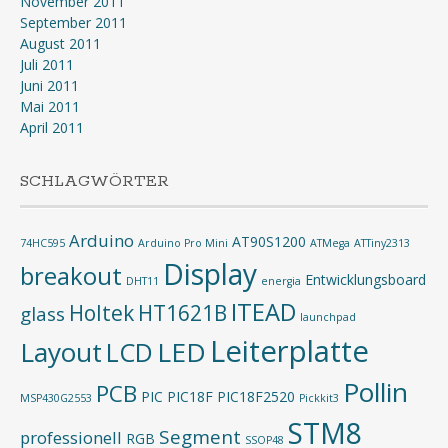
November 2011
September 2011
August 2011
Juli 2011
Juni 2011
Mai 2011
April 2011
SCHLAGWÖRTER
Arduino
AT90S1200
74HC595
Arduino Pro Mini
ATMega
ATTiny2313
Display
breakout
Entwicklungsboard
DHT11
energia
ITEAD
Holtek
HT1621B
glass
launchpad
Leiterplatte
Layout
LED
LCD
Pollin
PCB
PIC
PIC18F
PIC18F2520
MSP430G2553
Pickkit3
STM8
Segment
professionell
RGB
SSOP48