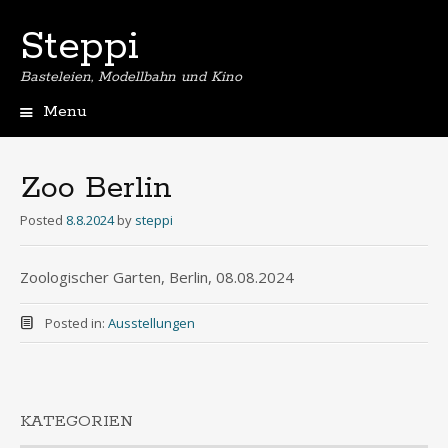
Steppi
Basteleien, Modellbahn und Kino
Menu
Skip
to
content
Zoo Berlin
Posted
8.8.2024
by
steppi
Zoologischer Garten, Berlin, 08.08.2024
Posted in:
Ausstellungen
KATEGORIEN