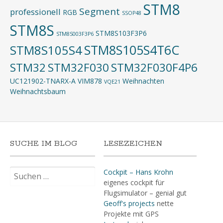
STM8
Segment
professionell
RGB
SSOP48
STM8S
STM8S103F3P6
STM8S003F3P6
STM8S105S4T6C
STM8S105S4
STM32
STM32F030
STM32F030F4P6
UC121902-TNARX-A
VIM878
Weihnachten
VQE21
Weihnachtsbaum
SUCHE IM BLOG
LESEZEICHEN
Suchen
Cockpit – Hans Krohn
nach:
eigenes cockpit für
Flugsimulator – genial gut
Geoff's projects
nette
Projekte mit GPS