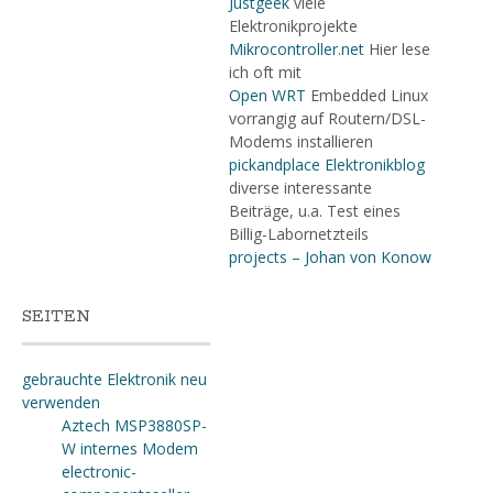
Justgeek
viele
Elektronikprojekte
Mikrocontroller.net
Hier lese
ich oft mit
Open WRT
Embedded Linux
vorrangig auf Routern/DSL-
Modems installieren
pickandplace Elektronikblog
diverse interessante
Beiträge, u.a. Test eines
Billig-Labornetzteils
projects – Johan von Konow
SEITEN
gebrauchte Elektronik neu
verwenden
Aztech MSP3880SP-
W internes Modem
electronic-