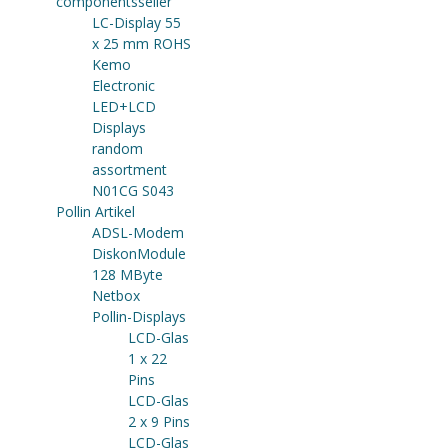
componentsseller
LC-Display 55
x 25 mm ROHS
Kemo
Electronic
LED+LCD
Displays
random
assortment
N01CG S043
Pollin Artikel
ADSL-Modem
DiskonModule
128 MByte
Netbox
Pollin-Displays
LCD-Glas
1 x 22
Pins
LCD-Glas
2 x 9 Pins
LCD-Glas