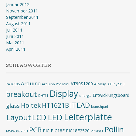
Januar 2012
November 2011
September 2011
August 2011
Juli 2011
Juni 2011
Mai 2011
April 2011
SCHLAGWÖRTER
Arduino
AT90S1200
74HC595
Arduino Pro Mini
ATMega
ATTiny2313
Display
breakout
Entwicklungsboard
DHT11
energia
ITEAD
Holtek
HT1621B
glass
launchpad
Leiterplatte
Layout
LED
LCD
Pollin
PCB
PIC
PIC18F
PIC18F2520
MSP430G2553
Pickkit3