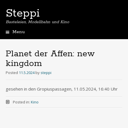
Steppi
Basteleien, Modellbahn und Kino
Menu
Skip
to
content
Planet der Affen: new
kingdom
Posted
11.5.2024
by
steppi
gesehen in den Gropiuspassagen, 11.05.2024, 16:40 Uhr
Posted in:
Kino