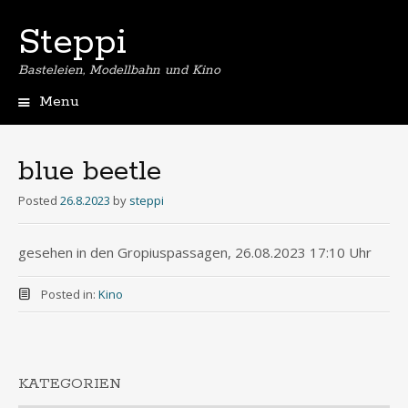
Steppi
Basteleien, Modellbahn und Kino
Menu
Skip
to
content
blue beetle
Posted
26.8.2023
by
steppi
gesehen in den Gropiuspassagen, 26.08.2023 17:10 Uhr
Posted in:
Kino
KATEGORIEN