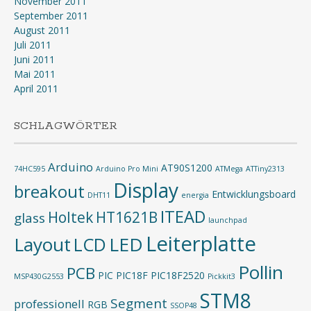
November 2011
September 2011
August 2011
Juli 2011
Juni 2011
Mai 2011
April 2011
SCHLAGWÖRTER
Arduino
AT90S1200
74HC595
Arduino Pro Mini
ATMega
ATTiny2313
Display
breakout
Entwicklungsboard
DHT11
energia
ITEAD
Holtek
HT1621B
glass
launchpad
Leiterplatte
Layout
LED
LCD
Pollin
PCB
PIC
PIC18F
PIC18F2520
MSP430G2553
Pickkit3
STM8
Segment
professionell
RGB
SSOP48