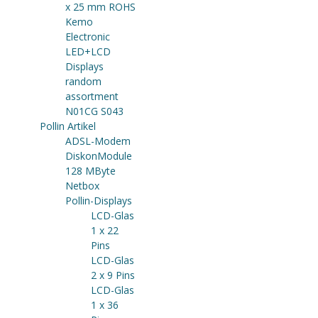
x 25 mm ROHS
Kemo
Electronic
LED+LCD
Displays
random
assortment
N01CG S043
Pollin Artikel
ADSL-Modem
DiskonModule
128 MByte
Netbox
Pollin-Displays
LCD-Glas
1 x 22
Pins
LCD-Glas
2 x 9 Pins
LCD-Glas
1 x 36