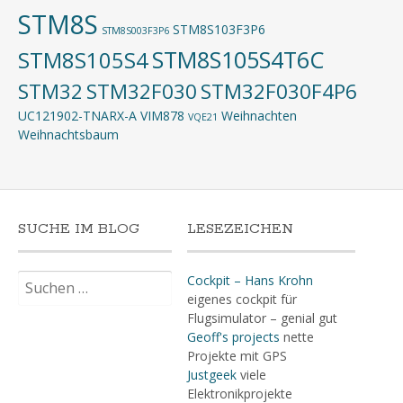
STM8S
STM8S103F3P6
STM8S003F3P6
STM8S105S4T6C
STM8S105S4
STM32
STM32F030
STM32F030F4P6
UC121902-TNARX-A
VIM878
Weihnachten
VQE21
Weihnachtsbaum
SUCHE IM BLOG
LESEZEICHEN
Suchen
Cockpit – Hans Krohn
nach:
eigenes cockpit für
Flugsimulator – genial gut
Geoff's projects
nette
Projekte mit GPS
Justgeek
viele
Elektronikprojekte